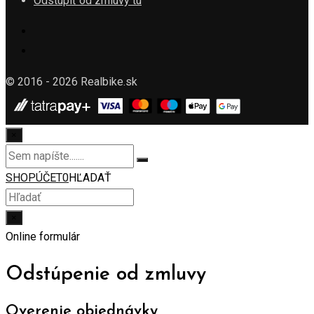
Odstúpiť od zmluvy tu
© 2016 - 2026 Realbike.sk
×
SHOP
ÚČET
0
HĽADAŤ
×
Online formulár
Odstúpenie od zmluvy
Overenie objednávky