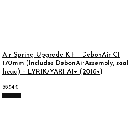
Air Spring Upgrade Kit – DebonAir C1
170mm (Includes DebonAirAssembly, seal
head) – LYRIK/YARI A1+ (2016+)
55,94
€
Viac info