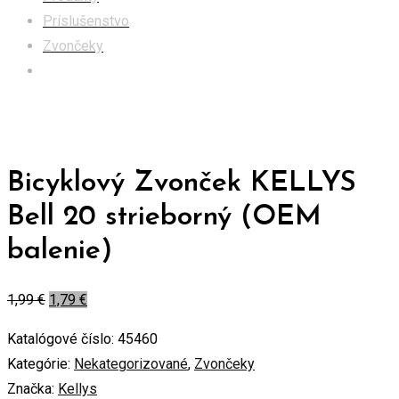
Príslušenstvo
Zvončeky
Bicyklový Zvonček KELLYS Bell 20 strieborný (OEM
balenie)
Bicyklový Zvonček KELLYS
Bell 20 strieborný (OEM
balenie)
1,99
€
1,79
€
Katalógové číslo:
45460
Kategórie:
Nekategorizované
,
Zvončeky
Značka:
Kellys