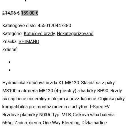
214,96
€
159,00
€
Katalógové číslo:
4550170447380
Kategórie:
Kotúčové brzdy
,
Nekategorizované
Značka:
SHIMANO
Zdieľať:
Hydraulická kotúčová brzda XT M8120. Skladá sa z páky
M8100 a strmeňa M8120 (4-piestny) a hadičky BH90. Brzdy
sú naplnené minerálnym olejom a odvzdušnené. Objímka páky
kompatibilná pre montáž radenia s úchytom I-Spec EV.
Brzdové platničky N03A. Typ: MTB, Celková váha balenia:
666g, Zadná, čierna, One Way Bleeding, Dĺžka hadice: