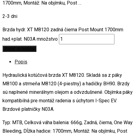
1700mm, Montáž: Na objímku, Post …
2-3 dni
Brzda hydr. XT M8120 zadná čierna Post Mount 1700mm
had.+plat. N03A množstvo
Pridať do košíka
Popis
Hydraulická kotúčová brzda XT M8120. Skladá sa z páky
M8100 a strmeňa M8120 (4-piestny) a hadičky BH90. Brzdy
sú naplnené minerálnym olejom a odvzdušnené. Objímka páky
kompatibilná pre montáž radenia s úchytom I-Spec EV.
Brzdové platničky N03A.
Typ: MTB, Celková váha balenia: 666g, Zadná, čierna, One Way
Bleeding, Dĺžka hadice: 1700mm, Montáž: Na objímku, Post