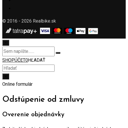
© 2016 - 2026 Realbike.sk
×
SHOP
ÚČET
0
HĽADAŤ
×
Online formulár
Odstúpenie od zmluvy
Overenie objednávky