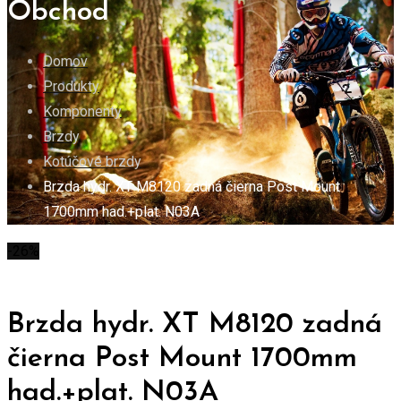
Obchod
Domov
Produkty
Komponenty
Brzdy
Kotúčové brzdy
Brzda hydr. XT M8120 zadná čierna Post Mount
1700mm had.+plat. N03A
-26%
Brzda hydr. XT M8120 zadná
čierna Post Mount 1700mm
had.+plat. N03A