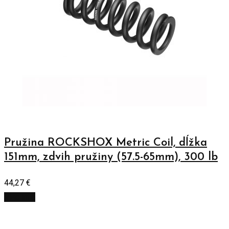
Pružina ROCKSHOX Metric Coil, dĺžka
151mm, zdvih pružiny (57.5-65mm), 300 lb
44,27
€
Viac info