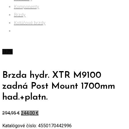
Komponenty
Brzdy
Kotúčové brzdy
Brzda hydr. XTR M9100 zadná Post Mount 1700mm
had.+platn.
-17%
Brzda hydr. XTR M9100
zadná Post Mount 1700mm
had.+platn.
294,95
€
244,00
€
Katalógové číslo:
4550170442996