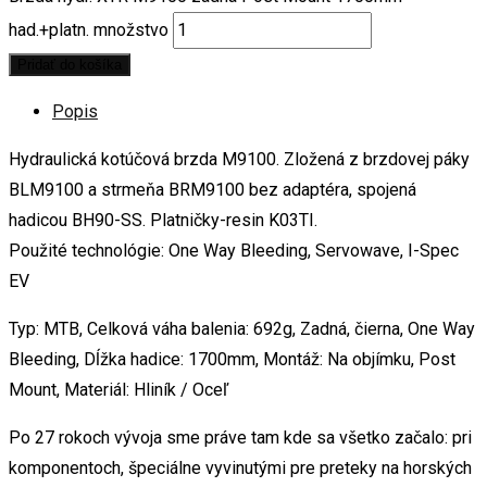
had.+platn. množstvo
Pridať do košíka
Popis
Hydraulická kotúčová brzda M9100. Zložená z brzdovej páky
BLM9100 a strmeňa BRM9100 bez adaptéra, spojená
hadicou BH90-SS. Platničky-resin K03TI.
Použité technológie: One Way Bleeding, Servowave, I-Spec
EV
Typ: MTB, Celková váha balenia: 692g, Zadná, čierna, One Way
Bleeding, Dĺžka hadice: 1700mm, Montáž: Na objímku, Post
Mount, Materiál: Hliník / Oceľ
Po 27 rokoch vývoja sme práve tam kde sa všetko začalo: pri
komponentoch, špeciálne vyvinutými pre preteky na horských