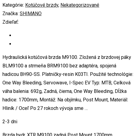
Kategórie:
Kotúčové brzdy
,
Nekategorizované
Značka:
SHIMANO
Zdieľať:
Hydraulická kotúčová brzda M9100. Zložená z brzdovej páky
BLM9100 a strmeňa BRM9100 bez adaptéra, spojená
hadicou BH90-SS. Platničky-resin K03TI. Použité technológie:
One Way Bleeding, Servowave, I-Spec EV Typ: MTB, Celková
váha balenia: 692g, Zadná, čierna, One Way Bleeding, Dĺžka
hadice: 1700mm, Montáž: Na objímku, Post Mount, Materiál:
Hliník / Oceľ Po 27 rokoch vývoja sme …
2-3 dni
Brzda hydr. XTR M9100 zadná Post Mount 1700mm