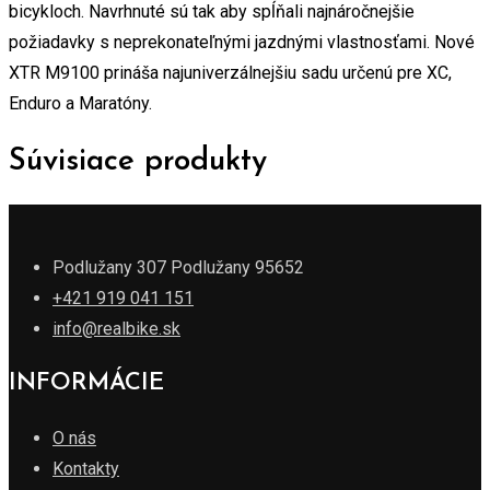
bicykloch. Navrhnuté sú tak aby spĺňali najnáročnejšie
požiadavky s neprekonateľnými jazdnými vlastnosťami. Nové
XTR M9100 prináša najuniverzálnejšiu sadu určenú pre XC,
Enduro a Maratóny.
Súvisiace produkty
Podlužany 307 Podlužany 95652
+421 919 041 151
info@realbike.sk
INFORMÁCIE
O nás
Kontakty