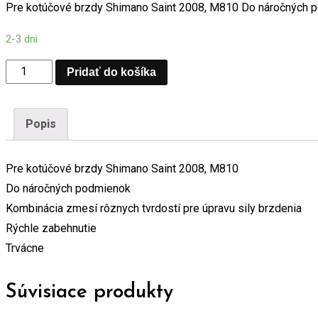
Pre kotúčové brzdy Shimano Saint 2008, M810 Do náročných po
2-3 dni
Brzdové
Pridať do košíka
platničky
KLS
Popis
D-
16S,
Pre kotúčové brzdy Shimano Saint 2008, M810
sintrované
Do náročných podmienok
(pár)
Kombinácia zmesí rôznych tvrdostí pre úpravu sily brzdenia
množstvo
Rýchle zabehnutie
Trvácne
Súvisiace produkty