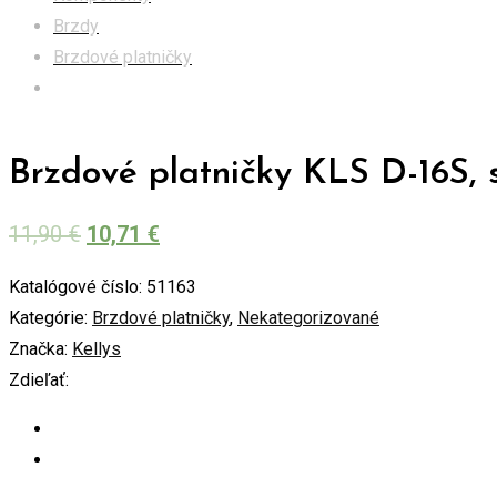
Brzdy
Brzdové platničky
Brzdové platničky KLS D-16S, sintrované (pár)
Brzdové platničky KLS D-16S, 
11,90
€
10,71
€
Katalógové číslo:
51163
Kategórie:
Brzdové platničky
,
Nekategorizované
Značka:
Kellys
Zdieľať: