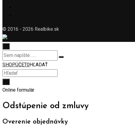
© 2016 - 2026 Realbike.sk
×
SHOP
ÚČET
0
HĽADAŤ
×
Online formulár
Odstúpenie od zmluvy
Overenie objednávky