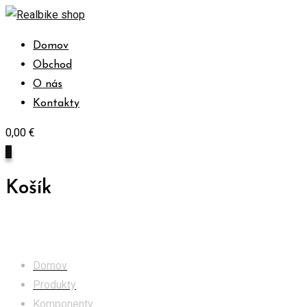
Skip
to
Domov
content
Obchod
O nás
Kontakty
0,00
€
0
Košík
Obchod
Domov
Produkty
Komponenty