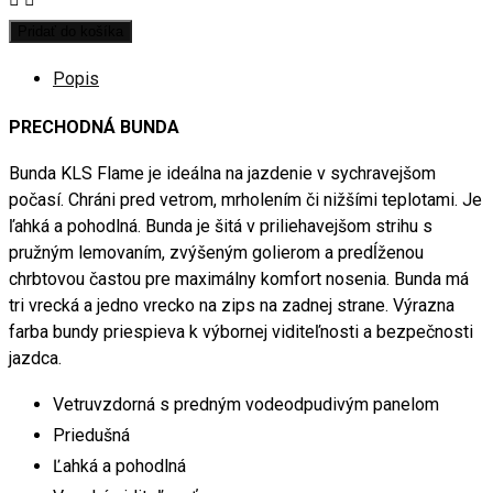
Pridať do košíka
Popis
PRECHODNÁ BUNDA
Bunda KLS Flame je ideálna na jazdenie v sychravejšom
počasí. Chráni pred vetrom, mrholením či nižšími teplotami. Je
ľahká a pohodlná. Bunda je šitá v priliehavejšom strihu s
pružným lemovaním, zvýšeným golierom a predĺženou
chrbtovou častou pre maximálny komfort nosenia. Bunda má
tri vrecká a jedno vrecko na zips na zadnej strane. Výrazna
farba bundy priespieva k výbornej viditeľnosti a bezpečnosti
jazdca.
Vetruvzdorná s predným vodeodpudivým panelom
Priedušná
Ľahká a pohodlná