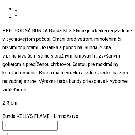
PRECHODNÁ BUNDA Bunda KLS Flame je ideálna na jazdenie
v sychravejšom počasí. Chráni pred vetrom, mrholením či
nižšími teplotami. Je ľahká a pohodlná. Bunda je šitá
v priliehavejšom strihu s pružným lemovaním, zvýšeným
golierom a predĺženou chrbtovou častou pre maximálny
komfort nosenia. Bunda má tri vrecká a jedno vrecko na zips
na zadnej strane. Výrazna farba bundy priespieva k výbornej
viditeľnosti …
2-3 dni
Bunda KELLYS FLAME - L množstvo