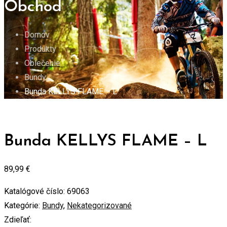
Obchod
Domov
Produkty
Oblečenie
Bundy
Bunda KELLYS FLAME – L
Bunda KELLYS FLAME – L
89,99
€
Katalógové číslo:
69063
Kategórie:
Bundy
,
Nekategorizované
Zdieľať: