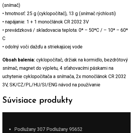
(snímač)
• hmotnosť: 25 g (cyklopočítač), 13 g (snímač rýchlosti)
• napájanie: 1 + 1 monočlánok CR 2032 3V
• prevádzková / skladovacia teplota: 0* – 50*C / – 10* – 60*
C
• odolný voči dažďu a striekajúcej vode
Obsah balenia:
cyklopočítač, držiak na kormidlo, bezdrôtový
snímač, magnet do výpletu, 4 sťahovacími páskami na
uchytenie cyklopočítača a snímača, 2x monočlánok CR 2032
3V, SK/CZ/PL/HU/SI/ENG návod na používanie
Súvisiace produkty
Podlužany 307 Podlužany 95652