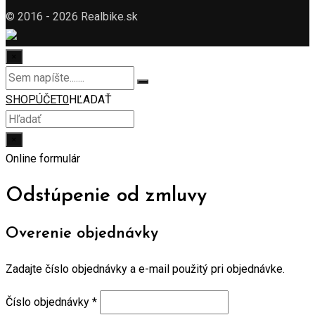
© 2016 - 2026 Realbike.sk
×
SHOP
ÚČET
0
HĽADAŤ
×
Online formulár
Odstúpenie od zmluvy
Overenie objednávky
Zadajte číslo objednávky a e-mail použitý pri objednávke.
Číslo objednávky
*