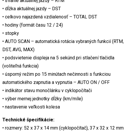
• trvanie aktuálnej jazdy – RTM
• dĺžka aktuálnej jazdy – DST
• celkovo najazdená vzdialenosť – TOTAL DST
• hodiny (formát času 12 / 24)
• stopky
• AUTO SCAN – automatická rotácia vybraných funkcií (RTM,
DST, AVG, MAX)
• podsvietenie displeja na 5 sekúnd pri stlačení tlačidla
(voliteľná funkcia)
• úsporný režim po 15 minútach nečinnosti s funkciou
automatického zapnutia a vypnutia – AUTO ON / OFF
• indikátor stavu monočlánku v cyklopočítači
• výber mernej jednotky dĺžky (km/míle)
• nastavenie veľkosti kolesa
Technické špecifikácie:
• rozmery: 52 x 37 x 14 mm (cyklopočítač), 37 x 32 x 12 mm