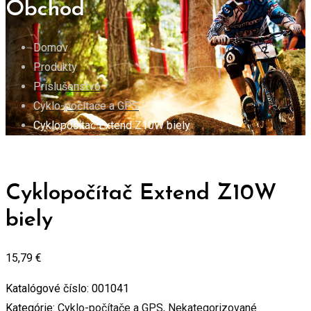
Obchod
Domov
Produkty
Príslušenstvo
Cyklo-počítače a GPS
Cyklopočítač Extend Z10W biely
Cyklopočítač Extend Z10W
biely
15,79
€
Katalógové číslo:
001041
Kategórie:
Cyklo-počítače a GPS
,
Nekategorizované