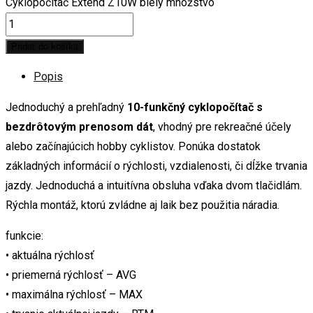
Cyklopočítač Extend Z10W biely množstvo
Pridať do košíka
Popis
Jednoduchý a prehľadný
10-funkčný cyklopočítač s
bezdrôtovým prenosom dát
, vhodný pre rekreačné účely
alebo začínajúcich hobby cyklistov. Ponúka dostatok
základných informácií o rýchlosti, vzdialenosti, či dĺžke trvania
jazdy. Jednoduchá a intuitívna obsluha vďaka dvom tlačidlám.
Rýchla montáž, ktorú zvládne aj laik bez použitia náradia.
funkcie:
• aktuálna rýchlosť
• priemerná rýchlosť – AVG
• maximálna rýchlosť – MAX