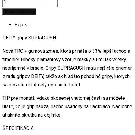
Pridať do košíka
Popis
DEITY gripy SUPRACUSH
Nová TRC + gumová zmes, ktorá prináša o 33% lepší úchop a
tlmenie! Hlboký diamantový vzor je mäkký a tlmí tak všetky
nepríjemné vibrácie. Gripy SUPRACUSH majú najširšie priemer
z radu gripov DEITY, takže ak hľadáte pohodlné gripy, ktorých
sa môžete držať celý deň sú to tieto!
TIP pre montáž: vďaka skosenej vnútornej časti sa môžete
uistiť, že je grip naozaj riadne usadený na riadidlách. Následne
utiahnite skrutku na objímke.
ŠPECIFIKÁCIA