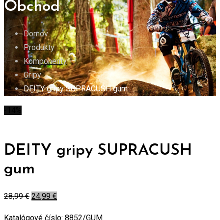
Obchod
Domov
Produkty
Komponenty
Gripy
DEITY gripy SUPRACUSH gum
-14%
DEITY gripy SUPRACUSH
gum
28,99
€
24,99
€
Katalógové číslo:
8852/GUM