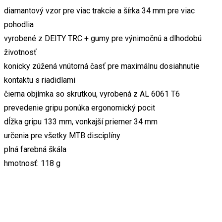
diamantový vzor pre viac trakcie a šírka 34 mm pre viac
pohodlia
vyrobené z DEITY TRC + gumy pre výnimočnú a dlhodobú
životnosť
konicky zúžená vnútorná časť pre maximálnu dosiahnutie
kontaktu s riadidlami
čierna objímka so skrutkou, vyrobená z AL 6061 T6
prevedenie gripu ponúka ergonomický pocit
dĺžka gripu 133 mm, vonkajší priemer 34 mm
určenia pre všetky MTB disciplíny
plná farebná škála
hmotnosť: 118 g