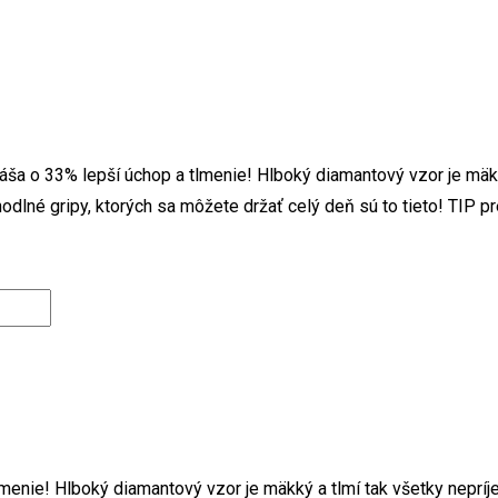
 o 33% lepší úchop a tlmenie! Hlboký diamantový vzor je mäkk
hodlné gripy, ktorých sa môžete držať celý deň sú to tieto! TIP 
enie! Hlboký diamantový vzor je mäkký a tlmí tak všetky nepríj