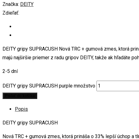
Značka:
DEITY
Zdieľať:
DEITY gripy SUPRACUSH Nová TRC + gumová zmes, ktorá prináša
majú najširšie priemer z radu gripov DEITY, takže ak hľadáte po
2-5 dní
DEITY gripy SUPRACUSH purple množstvo
Pridať do košíka
Popis
DEITY gripy SUPRACUSH
Nová TRC + gumová zmes, ktorá prináša o 33% lepší úchop a tlm