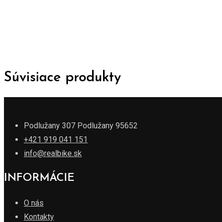
Súvisiace produkty
Podlužany 307 Podlužany 95652
+421 919 041 151
info@realbike.sk
INFORMÁCIE
O nás
Kontakty