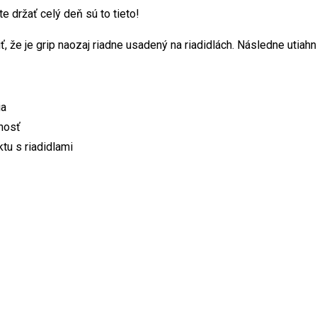
e držať celý deň sú to tieto!
, že je grip naozaj riadne usadený na riadidlách. Následne utiahn
ia
nosť
tu s riadidlami