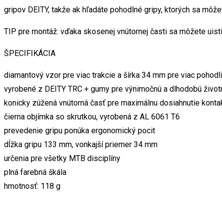
gripov DEITY, takže ak hľadáte pohodlné gripy, ktorých sa môžet
TIP pre montáž: vďaka skosenej vnútornej časti sa môžete uistiť
ŠPECIFIKÁCIA
diamantový vzor pre viac trakcie a šírka 34 mm pre viac pohodl
vyrobené z DEITY TRC + gumy pre výnimočnú a dlhodobú život
konicky zúžená vnútorná časť pre maximálnu dosiahnutie kontak
čierna objímka so skrutkou, vyrobená z AL 6061 T6
prevedenie gripu ponúka ergonomický pocit
dĺžka gripu 133 mm, vonkajší priemer 34 mm
určenia pre všetky MTB disciplíny
plná farebná škála
hmotnosť: 118 g