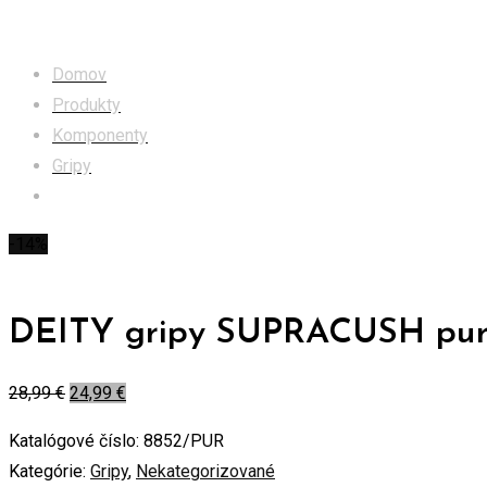
Obchod
Domov
Produkty
Komponenty
Gripy
DEITY gripy SUPRACUSH purple
-14%
DEITY gripy SUPRACUSH pur
28,99
€
24,99
€
Katalógové číslo:
8852/PUR
Kategórie:
Gripy
,
Nekategorizované