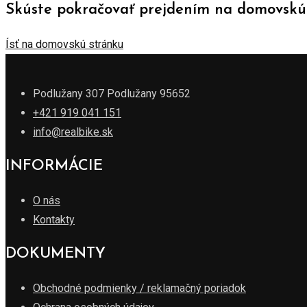
Skúste pokračovať prejdením na domovskú s
Ísť na domovskú stránku
Podlužany 307 Podlužany 95652
+421 919 041 151
info@realbike.sk
INFORMÁCIE
O nás
Kontakty
DOKUMENTY
Obchodné podmienky / reklamačný poriadok