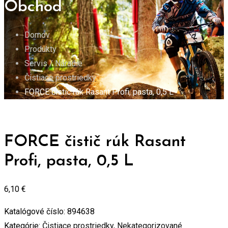
Obchod
Domov
Produkty
Servis / Náradie
Čistiace prostriedky
FORCE čistič rúk Rasant Profi, pasta, 0,5 L
FORCE čistič rúk Rasant
Profi, pasta, 0,5 L
6,10
€
Katalógové číslo:
894638
Kategórie:
Čistiace prostriedky
,
Nekategorizované