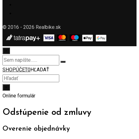
© 2016 - 2026 Realbike.sk
×
SHOP
ÚČET
0
HĽADAŤ
×
Online formulár
Odstúpenie od zmluvy
Overenie objednávky