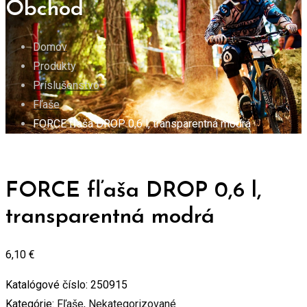
Obchod
Domov
Produkty
Príslušenstvo
Fľaše
FORCE fľaša DROP 0,6 l, transparentná modrá
FORCE fľaša DROP 0,6 l,
transparentná modrá
6,10
€
Katalógové číslo:
250915
Kategórie:
Fľaše
,
Nekategorizované