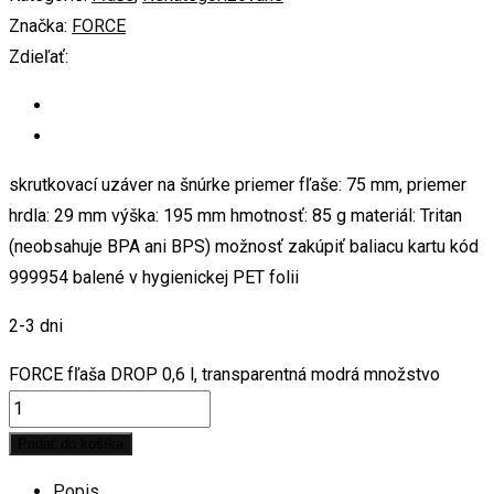
Značka:
FORCE
Zdieľať:
skrutkovací uzáver na šnúrke priemer fľaše: 75 mm, priemer
hrdla: 29 mm výška: 195 mm hmotnosť: 85 g materiál: Tritan
(neobsahuje BPA ani BPS) možnosť zakúpiť baliacu kartu kód
999954 balené v hygienickej PET folii
2-3 dni
FORCE fľaša DROP 0,6 l, transparentná modrá množstvo
Pridať do košíka
Popis