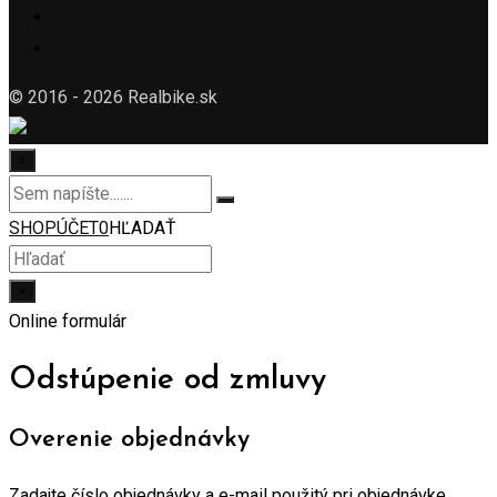
© 2016 - 2026 Realbike.sk
×
SHOP
ÚČET
0
HĽADAŤ
×
Online formulár
Odstúpenie od zmluvy
Overenie objednávky
Zadajte číslo objednávky a e-mail použitý pri objednávke.