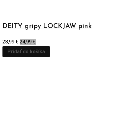
DEITY gripy LOCKJAW pink
28,99
€
24,99
€
Pridať do košíka