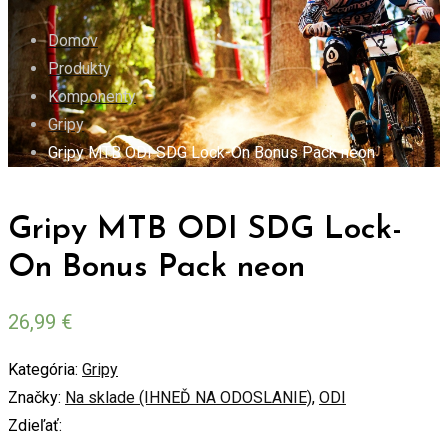
Domov
Produkty
Komponenty
Gripy
Gripy MTB ODI SDG Lock-On Bonus Pack neon
Gripy MTB ODI SDG Lock-
On Bonus Pack neon
26,99
€
Kategória:
Gripy
Značky:
Na sklade (IHNEĎ NA ODOSLANIE)
,
ODI
Zdieľať: