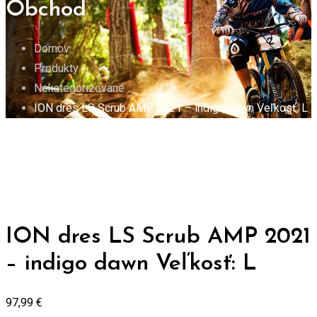
Obchod
Domov
Produkty
Nekategorizované
ION dres LS Scrub AMP 2021 – indigo dawn Veľkosť: L
ION dres LS Scrub AMP 2021
– indigo dawn Veľkosť: L
97,99
€