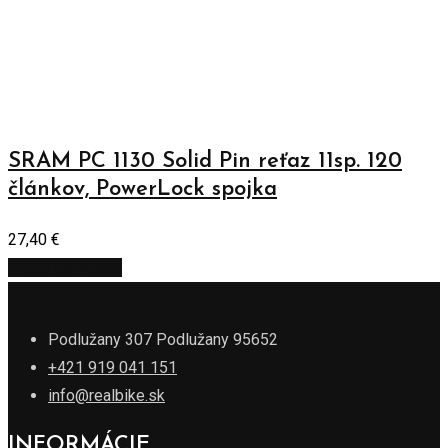
SRAM PC 1130 Solid Pin reťaz 11sp. 120
článkov, PowerLock spojka
27,40
€
Pridať do košíka
Podlužany 307 Podlužany 95652
+421 919 041 151
info@realbike.sk
INFORMÁCIE