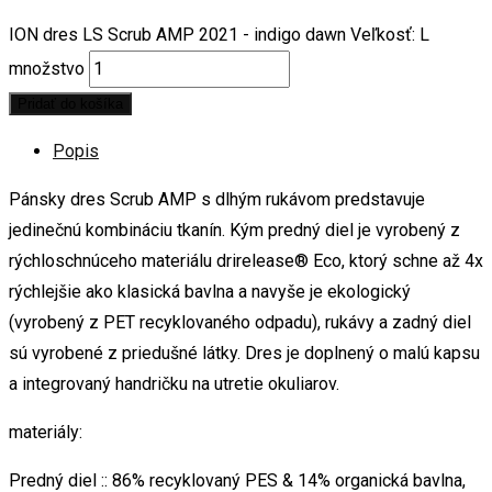
ION dres LS Scrub AMP 2021 - indigo dawn Veľkosť: L
množstvo
Pridať do košíka
Popis
Pánsky dres Scrub AMP s dlhým rukávom predstavuje
jedinečnú kombináciu tkanín. Kým predný diel je vyrobený z
rýchloschnúceho materiálu drirelease® Eco, ktorý schne až 4x
rýchlejšie ako klasická bavlna a navyše je ekologický
(vyrobený z PET recyklovaného odpadu), rukávy a zadný diel
sú vyrobené z priedušné látky. Dres je doplnený o malú kapsu
a integrovaný handričku na utretie okuliarov.
materiály:
Predný diel :: 86% recyklovaný PES & 14% organická bavlna,