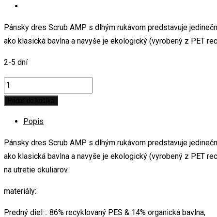
Pánsky dres Scrub AMP s dlhým rukávom predstavuje jedinečnú 
ako klasická bavlna a navyše je ekologický (vyrobený z PET re
2-5 dní
ION
dres
Pridať do košíka
LS
Popis
Scrub
AMP
Pánsky dres Scrub AMP s dlhým rukávom predstavuje jedinečnú 
2021
ako klasická bavlna a navyše je ekologický (vyrobený z PET re
-
na utretie okuliarov.
black
materiály:
Veľkosť:
M
Predný diel :: 86% recyklovaný PES & 14% organická bavlna,