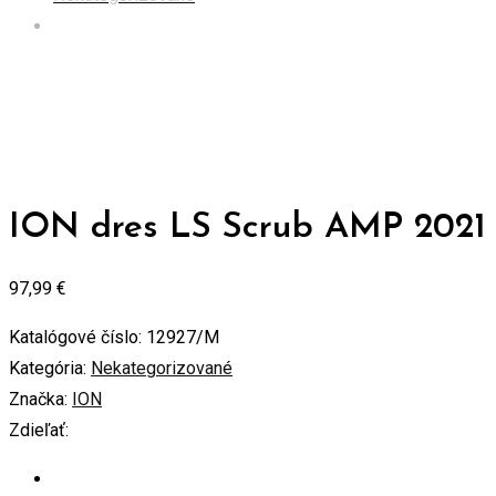
ION dres LS Scrub AMP 2021 – black Veľkosť: M
ION dres LS Scrub AMP 2021 
97,99
€
Katalógové číslo:
12927/M
Kategória:
Nekategorizované
Značka:
ION
Zdieľať: