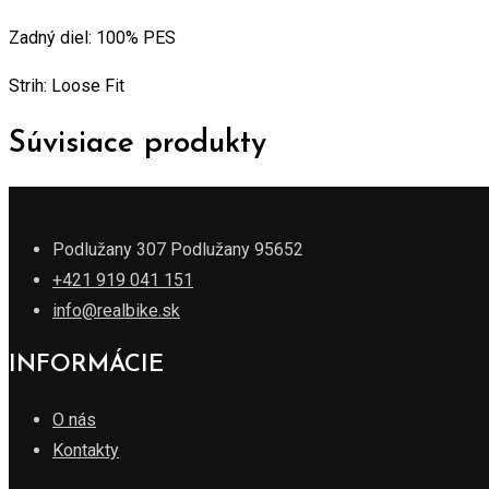
množstvo
Zadný diel: 100% PES
Strih: Loose Fit
Súvisiace produkty
Podlužany 307 Podlužany 95652
+421 919 041 151
info@realbike.sk
INFORMÁCIE
O nás
Kontakty