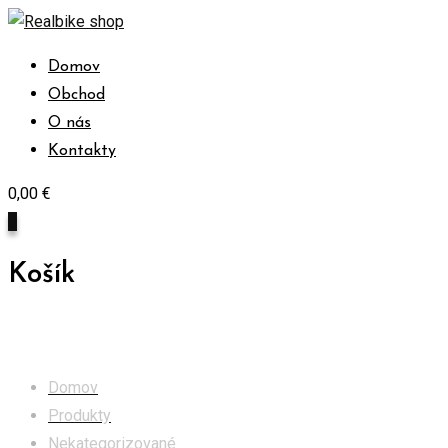
Skip
to
Domov
content
Obchod
O nás
Kontakty
0,00
€
0
Košík
Obchod
Domov
Produkty
Nekategorizované