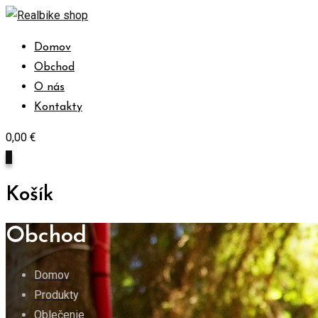
Skip
to
Domov
content
Obchod
O nás
Kontakty
0,00
€
0
Košík
Obchod
Domov
Produkty
Oblečenie