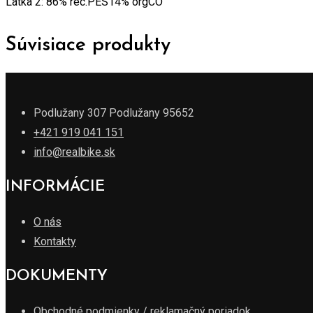
Látka 2: 86% rec.PES14% orgCO
Súvisiace produkty
Podlužany 307 Podlužany 95652
+421 919 041 151
info@realbike.sk
INFORMÁCIE
O nás
Kontakty
DOKUMENTY
Obchodné podmienky / reklamačný poriadok