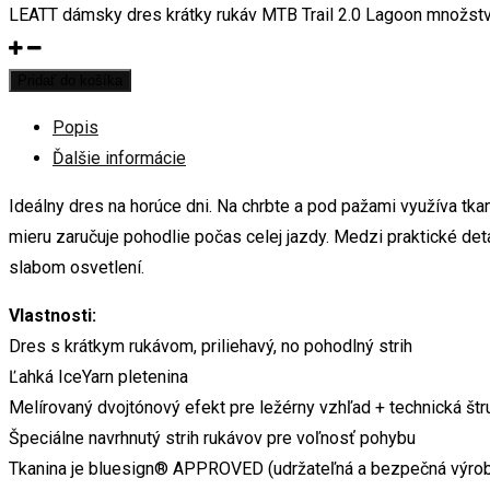
LEATT dámsky dres krátky rukáv MTB Trail 2.0 Lagoon množst
Pridať do košíka
Popis
Ďalšie informácie
Ideálny dres na horúce dni. Na chrbte a pod pažami využíva tka
mieru zaručuje pohodlie počas celej jazdy. Medzi praktické deta
slabom osvetlení.
Vlastnosti:
Dres s krátkym rukávom, priliehavý, no pohodlný strih
Ľahká IceYarn pletenina
Melírovaný dvojtónový efekt pre ležérny vzhľad + technická štru
Špeciálne navrhnutý strih rukávov pre voľnosť pohybu
Tkanina je bluesign® APPROVED (udržateľná a bezpečná výro