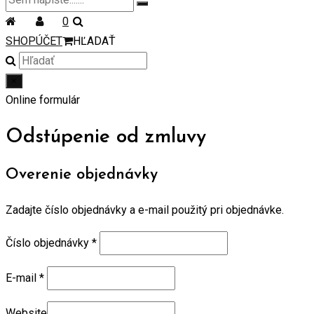
0
SHOP
ÚČET
HĽADAŤ
×
Online formulár
Odstúpenie od zmluvy
Overenie objednávky
Zadajte číslo objednávky a e-mail použitý pri objednávke.
Číslo objednávky
*
E-mail
*
Website