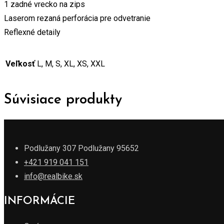
1 zadné vrecko na zips
Laserom rezaná perforácia pre odvetranie
Reflexné detaily
Veľkosť
L, M, S, XL, XS, XXL
Súvisiace produkty
Podlužany 307 Podlužany 95652
+421 919 041 151
info@realbike.sk
INFORMÁCIE