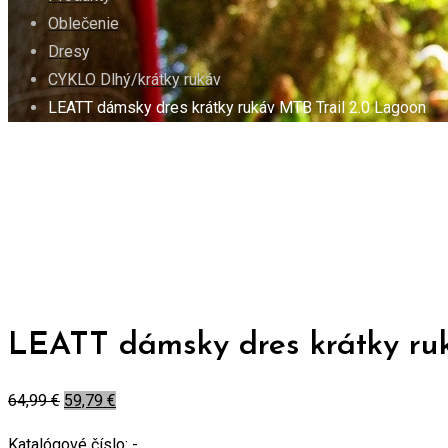
Oblečenie
Dresy
CYKLO Dlhý/krátky rukáv
LEATT dámsky dres krátky rukáv MTB Trail 2.0 Lagoon
LEATT dámsky dres krátky ru
64,99
€
59,79
€
Katalógové číslo:
-