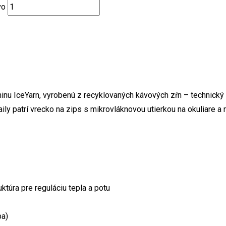
vo
ninu IceYarn, vyrobenú z recyklovaných kávových zŕn – technický 
ily patrí vrecko na zips s mikrovláknovou utierkou na okuliare a 
ktúra pre reguláciu tepla a potu
ba)