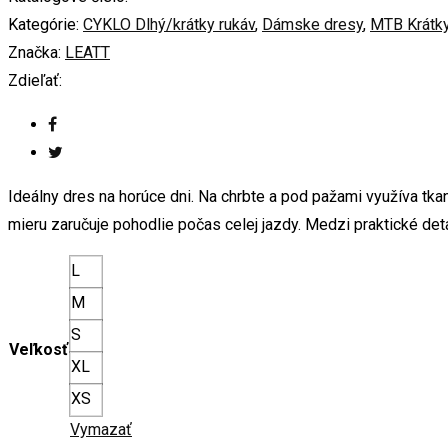
Kategórie:
CYKLO Dlhý/krátky rukáv
,
Dámske dresy
,
MTB Krátky
Značka:
LEATT
Zdieľať:
Ideálny dres na horúce dni. Na chrbte a pod pažami využíva tka
mieru zaručuje pohodlie počas celej jazdy. Medzi praktické deta
L
M
S
Veľkosť
XL
XS
Vymazať