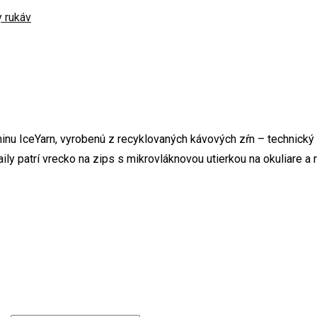
 rukáv
ninu IceYarn, vyrobenú z recyklovaných kávových zŕn – technický 
ily patrí vrecko na zips s mikrovláknovou utierkou na okuliare a 