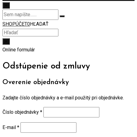
×
SHOP
ÚČET
0
HĽADAŤ
×
Online formulár
Odstúpenie od zmluvy
Overenie objednávky
Zadajte číslo objednávky a e-mail použitý pri objednávke.
Číslo objednávky
*
E-mail
*