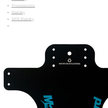
Príslušenstvo
Blatníky
MTB Blatníky
MarshGuard 20-20 blatník turquoise