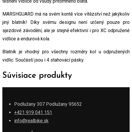
těsnění vidlice od všudy přítomného bláta.
MARSHGUARD má na svém kontě více vítězství než jakýkoliv
jiný blatník! Díky svému designu není určený pouze pro
sjezdové závodění, ale je stejně efektivní i pro XC odpružené
vidlice a endurová kola.
Blatník je vhodný pro všechny rozměry kol u odpružených
vidlic. Součástí jsou i 4 stahovací pásky.
Súvisiace produkty
Podlužany 307 Podlužany 95652
+421 919 041 151
info@realbike.sk