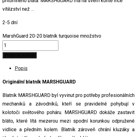
přítomného bláta. MARSHGUARD má na svém kontě více
vítězství než …
2-5 dní
MarshGuard 20-20 blatník turquoise množstvo
Pridať do košíka
Popis
Originální blatník MARSHGUARD
Blatník MARSHGUARD byl vyvinut pro potřeby profesionálních
mechaniků a závodníků, kteří se pravidelně pohybují v
kolotoči světového poháru. MARSHGUARD dokáže zastavit
bláto, které lítá mezerou mezi spodní korunkou odpružené
vidlice a předním kolem. Blatník zároveň chrání kluzáky a