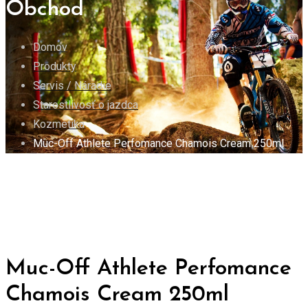
Obchod
Domov
Produkty
Servis / Náradie
Starostlivosť o jazdca
Kozmetika
Muc-Off Athlete Perfomance Chamois Cream 250ml
Muc-Off Athlete Perfomance
Chamois Cream 250ml