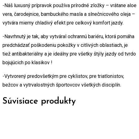
-Náš luxusný prípravok používa prírodné zložky – vrátane aloe
vera, čarodejnice, bambuckého masla a slnečnicového oleja –
vytvára mierny chladivý efekt pre celkový komfort jazdy.
-Navrhnutý je tak, aby vytváral ochrannú bariéru, ktorá pomáha
predchádzať poškodeniu pokožky v citlivých oblastiach, je
tiež antibakteriálny a je ideálny pre všetky štýly jazdy od tvrdo
bojujúcich po klasikov !
-Vytvorený predovšetkým pre cyklistov, pre triatlonistov,
bežcov a vytrvalostných športovcov všetkých disciplín.
Súvisiace produkty