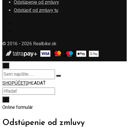
Odstúpenie od zmluvy
Odstúpiť od zmluvy tu
© 2016 - 2026 Realbike.sk
×
SHOP
ÚČET
0
HĽADAŤ
×
Online formulár
Odstúpenie od zmluvy