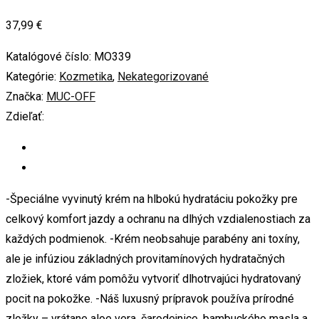
37,99
€
Katalógové číslo:
MO339
Kategórie:
Kozmetika
,
Nekategorizované
Značka:
MUC-OFF
Zdieľať:
-Špeciálne vyvinutý krém na hlbokú hydratáciu pokožky pre
celkový komfort jazdy a ochranu na dlhých vzdialenostiach za
každých podmienok. -Krém neobsahuje parabény ani toxíny,
ale je infúziou základných provitamínových hydratačných
zložiek, ktoré vám pomôžu vytvoriť dlhotrvajúci hydratovaný
pocit na pokožke. -Náš luxusný prípravok používa prírodné
zložky – vrátane aloe vera, čarodejnice, bambuckého masla a