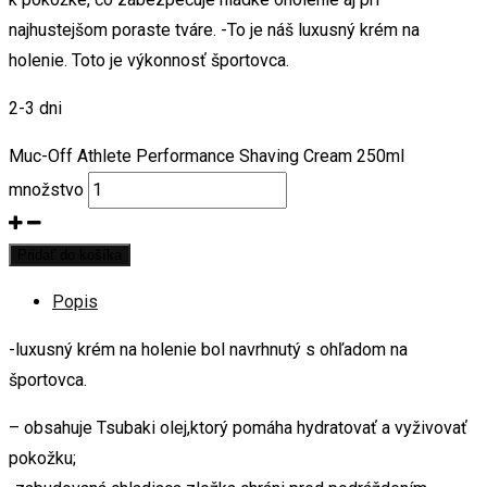
najhustejšom poraste tváre. -To je náš luxusný krém na
holenie. Toto je výkonnosť športovca.
2-3 dni
Muc-Off Athlete Performance Shaving Cream 250ml
množstvo
Pridať do košíka
Popis
-luxusný krém na holenie bol navrhnutý s ohľadom na
športovca.
– obsahuje Tsubaki olej,ktorý pomáha hydratovať a vyživovať
pokožku;