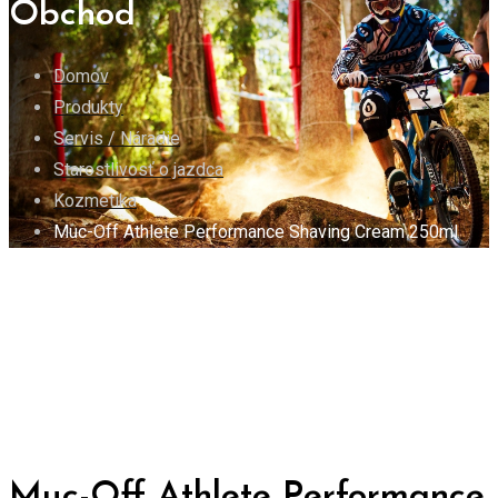
Obchod
Domov
Produkty
Servis / Náradie
Starostlivosť o jazdca
Kozmetika
Muc-Off Athlete Performance Shaving Cream 250ml
Muc-Off Athlete Performance