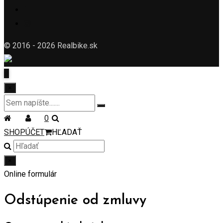
© 2016 - 2026 Realbike.sk
×
0
SHOP
ÚČET
HĽADAŤ
×
Online formulár
Odstúpenie od zmluvy