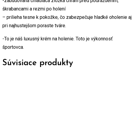
-zabudovaná chladiaca zložka chráni pred podráždením,
škrabancami a rezmi po holení
– prilieha tesne k pokožke, čo zabezpečuje hladké oholenie aj
pri najhustejšom poraste tváre.
-To je náš luxusný krém na holenie. Toto je výkonnosť
športovca.
Súvisiace produkty