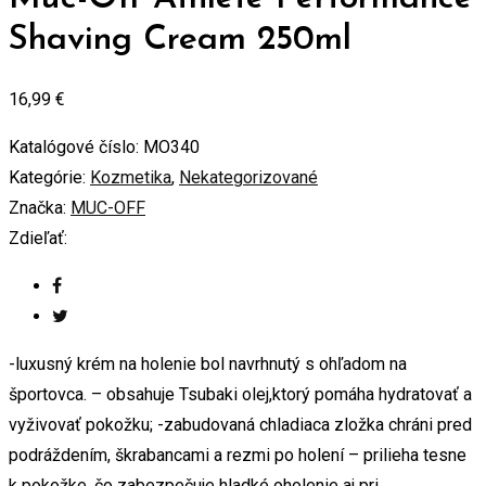
Shaving Cream 250ml
16,99
€
Katalógové číslo:
MO340
Kategórie:
Kozmetika
,
Nekategorizované
Značka:
MUC-OFF
Zdieľať:
-luxusný krém na holenie bol navrhnutý s ohľadom na
športovca. – obsahuje Tsubaki olej,ktorý pomáha hydratovať a
vyživovať pokožku; -zabudovaná chladiaca zložka chráni pred
podráždením, škrabancami a rezmi po holení – prilieha tesne
k pokožke, čo zabezpečuje hladké oholenie aj pri