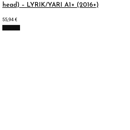
head) – LYRIK/YARI A1+ (2016+)
55,94
€
Viac info