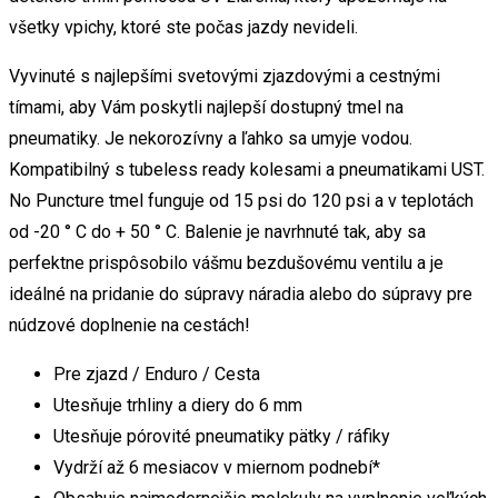
všetky vpichy, ktoré ste počas jazdy nevideli.
Vyvinuté s najlepšími svetovými zjazdovými a cestnými
tímami, aby Vám poskytli najlepší dostupný tmel na
pneumatiky. Je nekorozívny a ľahko sa umyje vodou.
Kompatibilný s tubeless ready kolesami a pneumatikami UST.
No Puncture tmel funguje od 15 psi do 120 psi a v teplotách
od -20 ° C do + 50 ° C. Balenie je navrhnuté tak, aby sa
perfektne prispôsobilo vášmu bezdušovému ventilu a je
ideálné na pridanie do súpravy náradia alebo do súpravy pre
núdzové doplnenie na cestách!
Pre zjazd / Enduro / Cesta
Utesňuje trhliny a diery do 6 mm
Utesňuje pórovité pneumatiky pätky / ráfiky
Vydrží až 6 mesiacov v miernom podnebí*