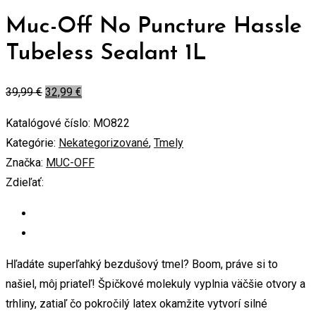
Muc-Off No Puncture Hassle
Tubeless Sealant 1L
39,99
€
32,99
€
Katalógové číslo:
MO822
Kategórie:
Nekategorizované
,
Tmely
Značka:
MUC-OFF
Zdieľať:
Hľadáte superľahký bezdušový tmel? Boom, práve si to
našiel, môj priateľ! Špičkové molekuly vyplnia väčšie otvory a
trhliny, zatiaľ čo pokročilý latex okamžite vytvorí silné