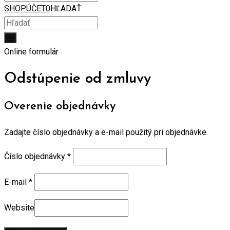
SHOP
ÚČET
0
HĽADAŤ
×
Online formulár
Odstúpenie od zmluvy
Overenie objednávky
Zadajte číslo objednávky a e-mail použitý pri objednávke.
Číslo objednávky
*
E-mail
*
Website