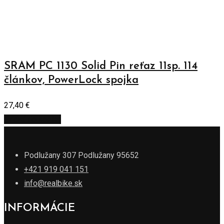
SRAM PC 1130 Solid Pin reťaz 11sp. 114
článkov, PowerLock spojka
27,40
€
Pridať do košíka
Podlužany 307 Podlužany 95652
+421 919 041 151
info@realbike.sk
INFORMÁCIE