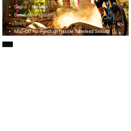
Servis / Náradie
Bezdušové systémy
Tmely
Muc-Off No Puncture Hassle Tubeless Sealant 1L
-18%