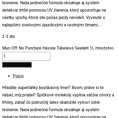
tesnenie. Naša jedinečná formula obsahuje aj systém
detekcie trhlín pomocou UV žiarenia, ktorý upozorňuje na
všetky vpichy, ktoré ste počas jazdy nevideli. Vyvinuté s
najlepšími svetovými zjazdovými a cestnými tímami, …
2-3 dni
Muc-Off No Puncture Hassle Tubeless Sealant 1L množstvo
Pridať do košíka
Popis
Hľadáte superľahký bezdušový tmel? Boom, práve si to
našiel, môj priateľ! Špičkové molekuly vyplnia väčšie otvory a
trhliny, zatiaľ čo pokročilý latex okamžite vytvorí silné
tesnenie. Naša jedinečná formula obsahuje aj systém
detekcie trhlín pomocou UV žiarenia, ktorý upozorňuje na