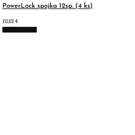
PowerLock spojka 12sp. (4 ks)
20,02
€
Pridať do košíka