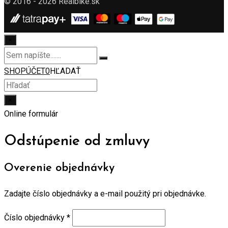
© 2016 - 2026 Realbike.sk
×
SHOP
ÚČET
0
HĽADAŤ
×
Online formulár
Odstúpenie od zmluvy
Overenie objednávky
Zadajte číslo objednávky a e-mail použitý pri objednávke.
Číslo objednávky
*