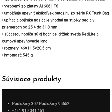
• vyrobený zo zlatiny Al 6061 T6
• umožňuje upevniť akúkoľvek batožinu zo série RX Trunk Bag
• upínacia objímka nosiča je vhodná na stĺpiky sedla v
priemeroch od 25,4 do 31,8 mm
• súčasťou nosiča sú aj bočnice, držiak svetla RedLite a
gumové upevňovacie lano
• rozmery: 46×11,5×20,5 cm
• hmotnosť: 545 g
Súvisiace produkty
Podlužany 307 Podlužany 95652
+421 919 041 151