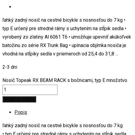
ľahký zadný nosič na cestné bicykle s nosnosťou do 7 kg •
typ E určený pre stredné rámy s uchytením na stĺpik sedla •
vyrobený zo zlatiny Al 6061 T6 • umožňuje upevniť akúkoľvek
batožinu zo série RX Trunk Bag • upínacia objímka nosiča je
vhodná na stĺpiky sedla v priemeroch od 25,4 do 31,8 …
2-3 dni
Nosič Topeak RX BEAM RACK s bočnicami, typ E množstvo
Pridať do košíka
Popis
ľahký zadný nosič na cestné bicykle s nosnosťou do 7 kg
• typ E určený pre stredné rámy s uchytením na stĺpik sedla