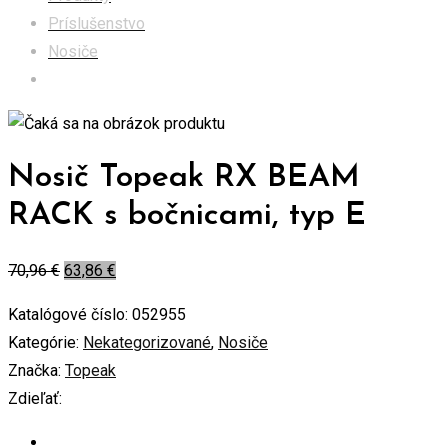
Príslušenstvo
Nosiče
Nosič Topeak RX BEAM RACK s bočnicami, typ E
Nosič Topeak RX BEAM
RACK s bočnicami, typ E
70,96
€
63,86
€
Katalógové číslo:
052955
Kategórie:
Nekategorizované
,
Nosiče
Značka:
Topeak
Zdieľať: