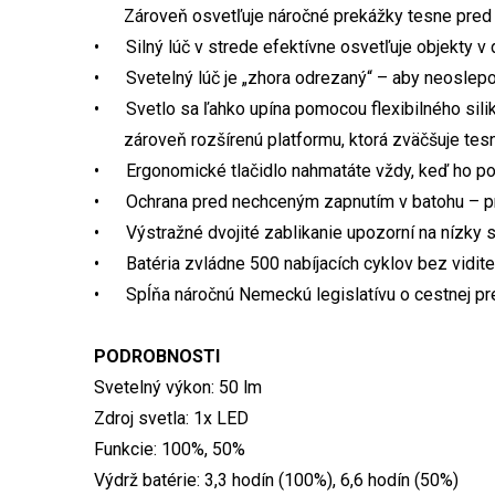
Zároveň osvetľuje náročné prekážky tesne pred 
• Silný lúč v strede efektívne osvetľuje objekty v 
• Svetelný lúč je „zhora odrezaný“ – aby neoslepo
• Svetlo sa ľahko upína pomocou flexibilného silik
zároveň rozšírenú platformu, ktorá zväčšuje tesn
• Ergonomické tlačidlo nahmatáte vždy, keď ho pot
• Ochrana pred nechceným zapnutím v batohu – pre z
• Výstražné dvojité zablikanie upozorní na nízky s
• Batéria zvládne 500 nabíjacích cyklov bez vidite
• Spĺňa náročnú Nemeckú legislatívu o cestnej p
PODROBNOSTI
Svetelný výkon: 50 lm
Zdroj svetla: 1x LED
Funkcie: 100%, 50%
Výdrž batérie: 3,3 hodín (100%), 6,6 hodín (50%)