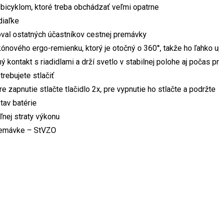
bicyklom, ktoré treba obchádzať veľmi opatrne
diaľke
val ostatných účastníkov cestnej premávky
ónového ergo-remienku, ktorý je otočný o 360°, takže ho ľahko 
ý kontakt s riadidlami a drží svetlo v stabilnej polohe aj počas 
rebujete stlačiť
apnutie stlačte tlačidlo 2x, pre vypnutie ho stlačte a podržte
tav batérie
ľnej straty výkonu
remávke – StVZO