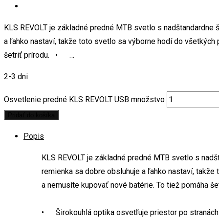
KLS REVOLT je základné predné MTB svetlo s nadštandardne šir
a ľahko nastaví, takže toto svetlo sa výborne hodí do všetký
šetriť prírodu. • …
2-3 dni
Osvetlenie predné KLS REVOLT USB množstvo
Pridať do košíka
Popis
KLS REVOLT je základné predné MTB svetlo s nadštan
remienka sa dobre obsluhuje a ľahko nastaví, takž
a nemusíte kupovať nové batérie. To tiež pomáha šetr
• Širokouhlá optika osvetľuje priestor po stranách