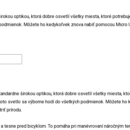
okou optikou, ktorá dobre osvetlí všetky miesta, ktoré potrebu
ch podmienok. Môžete ho kedykoľvek znova nabiť pomocou Micro 
dardne širokou optikou, ktorá dobre osvetlí všetky miesta, kto
e toto svetlo sa výborne hodí do všetkých podmienok. Môžete h
iť prírodu.
 a tesne pred bicyklom. To pomáha pri manévrovaní náročným ter