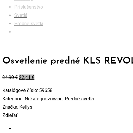
Príslušenstvo
Svetlá
Predné svetlá
Osvetlenie predné KLS REVOLT USB
Osvetlenie predné KLS REVO
24,90
€
22,41
€
Katalógové číslo:
59658
Kategórie:
Nekategorizované
,
Predné svetlá
Značka:
Kellys
Zdieľať: