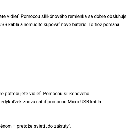
jete vidieť. Pomocou silikónového remienka sa dobre obsluhuje
USB kábla a nemusíte kupovať nové batérie. To tiež pomáha
ré potrebujete vidieť. Pomocou silikónového
o kedykoľvek znova nabiť pomocou Micro USB kábla
énom – pretože svieti „do zákruty“.