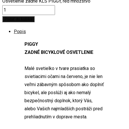
Osvetlenie zadné KLS PIGGY, red množstvo
Pridať do košíka
Popis
PIGGY
ZADNÉ BICYKLOVÉ OSVETLENIE
Malé svetielko v tvare prasiatka so
svietiacimi očami na červeno, je nie len
veľmi zábavným spôsobom ako doplniť
bicykel, ale poslúži aj ako nemalý
bezpečnostný doplnok, ktorý Vás,
alebo Vašich najmladších postráži pred
prehliadnutím v doprave mesta.