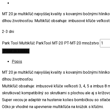
MT 20 je multikľúč najvyššej kvality s kovanými bočnými hliní
dlhou životnosťou. Multikľúč obsahuje: imbusové kľúče veľkosti 
2-3 dni
Park Tool Multikľúč ParkTool MT-20 PT-MT-20 množstvo
Pridať do košíka
Popis
MT 20 je multikľúč najvyššej kvality s kovanými bočnými hliní
dlhou životnosťou.
Multikľúč obsahuje: imbusové kľúče veľkosti 3, 4, 5 a imbus 8 
skrutkovač kompatibilný so skrutkami s plochou ale aj s krížo
Super vecou je adaptér na hustenie kolies bombičkou so stlačen
Očko je vhodné na upevnenie multikľúča na krúžok s kľúčmi.