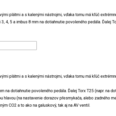
kovými plátmi a s kalenými nástrojmi, vďaka tomu má kľúč extrém
3, 4, 5 a imbus 8 mm na dotiahnutie povoleného pedála. Ďalej Tor
kovými plátmi a s kalenými nástrojmi, vďaka tomu má kľúč extrém
mm na dotiahnutie povoleného pedála. Ďalej Torx T25 (napr. na do
vou hlavou (na nastavenie dorazov přesmykača, alebo zadného me
ým CO2 a to ako na galuskový, tak aj na AV ventil.