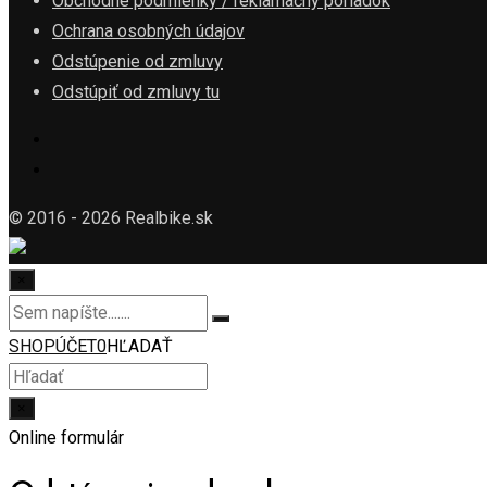
Obchodné podmienky / reklamačný poriadok
Ochrana osobných údajov
Odstúpenie od zmluvy
Odstúpiť od zmluvy tu
© 2016 - 2026 Realbike.sk
×
SHOP
ÚČET
0
HĽADAŤ
×
Online formulár