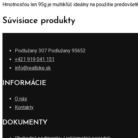
Hmotnosťou len 95g je multikľúč ideálny na použitie predovšetk
Súvisiace produkty
Podlužany 307 Podlužany 95652
+421 919 041 151
info@realbike.sk
INFORMÁCIE
O nás
Kontakty
DOKUMENTY