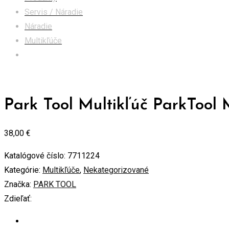
Servis / Náradie
Náradie
Multikľúče
Park Tool Multikľúč ParkTool MT-20 PT-MT-20
Park Tool Multikľúč ParkToo
38,00
€
Katalógové číslo:
7711224
Kategórie:
Multikľúče
,
Nekategorizované
Značka:
PARK TOOL
Zdieľať: