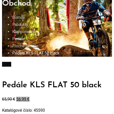
Obchod
Domov
Produkty
Komponenty
Pedále
Ploché pedále
Pedále KLS FLAT 50 black
-14%
Pedále KLS FLAT 50 black
65,90
€
56,99
€
Katalógové číslo:
45593