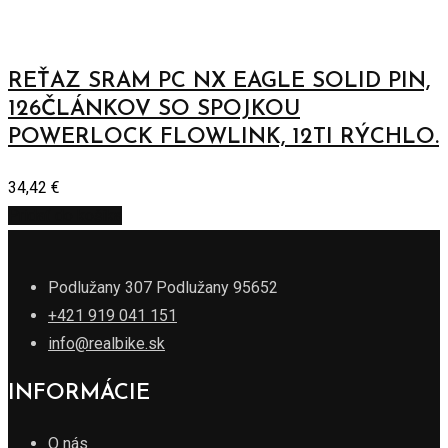
REŤAZ SRAM PC NX EAGLE SOLID PIN,
126ČLÁNKOV SO SPOJKOU
POWERLOCK FLOWLINK, 12TI RÝCHLO.
34,42
€
Pridať do košíka
Podlužany 307 Podlužany 95652
+421 919 041 151
info@realbike.sk
INFORMÁCIE
O nás