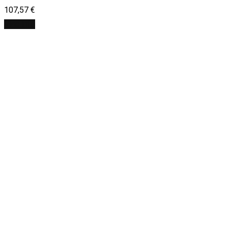
107,57
€
Viac info