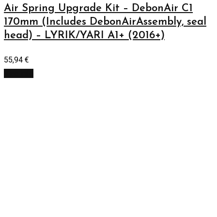
Air Spring Upgrade Kit – DebonAir C1
170mm (Includes DebonAirAssembly, seal
head) – LYRIK/YARI A1+ (2016+)
55,94
€
Viac info