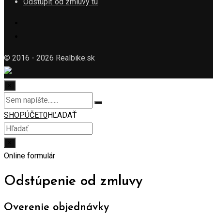
Odstúpiť od zmluvy tu
© 2016 - 2026 Realbike.sk
×
SHOP
ÚČET
0
HĽADAŤ
×
Online formulár
Odstúpenie od zmluvy
Overenie objednávky