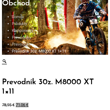
Obchod
Domov
Produkty
Komponenty
Prevodníky
Prevodníky
Prevodník 30z. M8000 XT 1×11
Prevodník 30z. M8000 XT
1×11
78,95
€
71,06
€