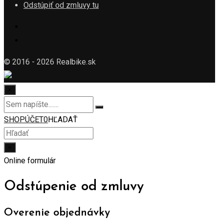
Odstúpiť od zmluvy tu
© 2016 - 2026 Realbike.sk
×
SHOP
ÚČET
0
HĽADAŤ
×
Online formulár
Odstúpenie od zmluvy
Overenie objednávky