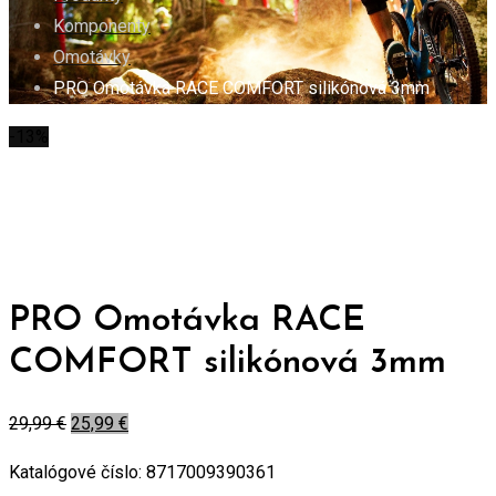
Komponenty
Omotávky
PRO Omotávka RACE COMFORT silikónová 3mm
-13%
PRO Omotávka RACE
COMFORT silikónová 3mm
29,99
€
25,99
€
Katalógové číslo:
8717009390361