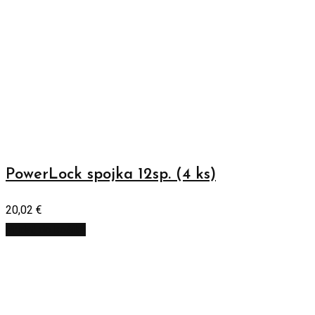
PowerLock spojka 12sp. (4 ks)
20,02
€
Pridať do košíka