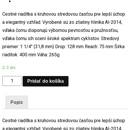
Cestné riadítka s kruhovou stredovou časťou pre lepší úchop
a elegantný vzhľad. Vyrobené sú zo zliatiny hliníka Al-2014,
vďaka čomu disponujú výbornou pevnosťou a pružnosťou,
vďaka čomu ich ocení široké spektrum cyklistov. Stredový
priemer: 1 1/4″ (31,8 mm) Drop: 128 mm Reach: 75 mm Šírka
riadítok: 400 mm Váha: 265g
2-3 dni
PRO
Pridať do košíka
Riadítka
PLT
Popis
COMPACT
31,8/Vel:40
Cestné riadítka s kruhovou stredovou časťou pre lepší úchop
množstvo
a elegantný vzhľad. Vyrobené sú zo zliatiny hliníka Al-2014,