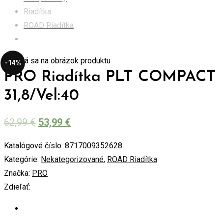
Riadítka
ROAD Riadítka
PRO Riadítka PLT COMPACT 31,8/Vel:40
-14%
PRO Riadítka PLT COMPACT
31,8/Vel:40
62,99
€
53,99
€
Katalógové číslo:
8717009352628
Kategórie:
Nekategorizované
,
ROAD Riadítka
Značka:
PRO
Zdieľať: