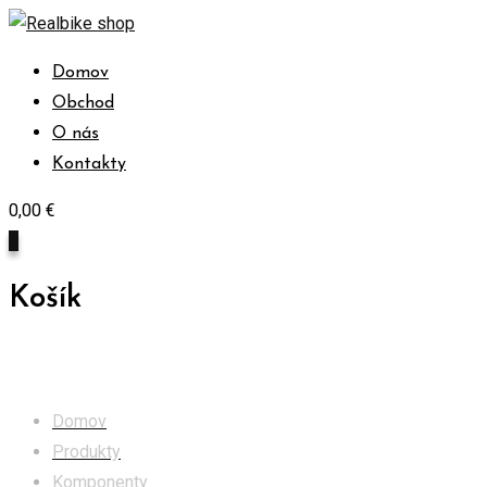
Skip
to
Domov
content
Obchod
O nás
Kontakty
0,00
€
0
Košík
Obchod
Domov
Produkty
Komponenty