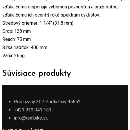
vďaka čomu disponujú výbornou pevnosťou a pružnosťou,
vďaka čomu ich ocení široké spektrum cyklistov.
Stredový priemer: 1 1/4″ (31,8 mm)
Drop: 128 mm
Reach: 75 mm
Šírka riadítok: 400 mm
Váha: 265g
Súvisiace produkty
Podlužany 307 Podlužany 95652
+421 919 041 151
info@realbike.sk