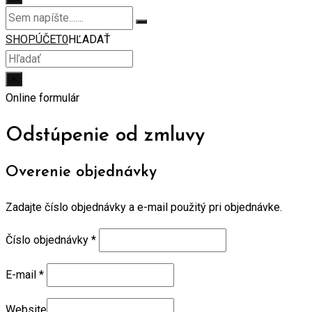
SHOP
ÚČET
0
HĽADAŤ
×
Online formulár
Odstúpenie od zmluvy
Overenie objednávky
Zadajte číslo objednávky a e-mail použitý pri objednávke.
Číslo objednávky
*
E-mail
*
Website