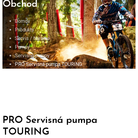
Obchod
Domov
Produkty
Servis / Náradie
Pumpy
Servisné pumpy
PRO Servisná pumpa TOURING
PRO Servisná pumpa
TOURING