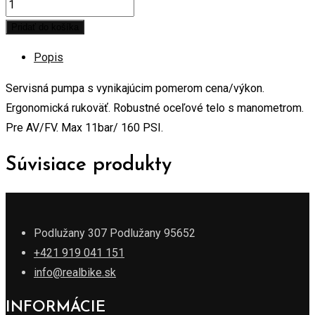
Pridať do košíka
Popis
Servisná pumpa s vynikajúcim pomerom cena/výkon.
Ergonomická rukoväť. Robustné oceľové telo s manometrom.
Pre AV/FV. Max 11bar/ 160 PSI.
Súvisiace produkty
Podlužany 307 Podlužany 95652
+421 919 041 151
info@realbike.sk
INFORMÁCIE