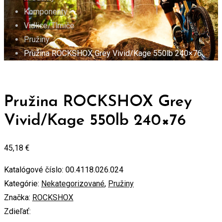
Komponenty
Vidlice/Tlmiče
Pružiny
Pružina ROCKSHOX Grey Vivid/Kage 550lb 240×76
Pružina ROCKSHOX Grey
Vivid/Kage 550lb 240×76
45,18
€
Katalógové číslo:
00.4118.026.024
Kategórie:
Nekategorizované
,
Pružiny
Značka:
ROCKSHOX
Zdieľať: