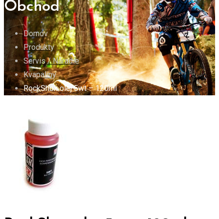
Obchod
Domov
Produkty
Servis / Náradie
Kvapaliny
RockShox olej 5wt – 120ml