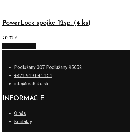
PowerLock spojka 12sp. (4 ks)
20,02
€
Pridať do košíka
Podlužany 307 Podlužany 95652
+421 919 041 151
info@realbike.sk
INFORMÁCIE
O nás
Kontakty