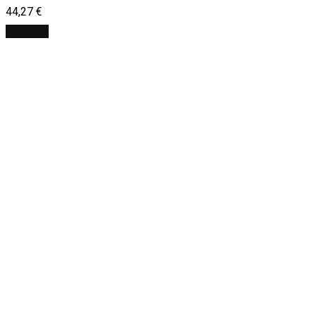
44,27
€
Viac info