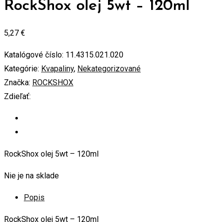
RockShox olej 5wt – 120ml
5,27
€
Katalógové číslo:
11.4315.021.020
Kategórie:
Kvapaliny
,
Nekategorizované
Značka:
ROCKSHOX
Zdieľať:
RockShox olej 5wt – 120ml
Nie je na sklade
Popis
RockShox olej 5wt – 120ml