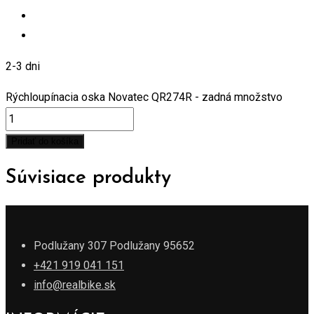
2-3 dni
Rýchloupínacia oska Novatec QR274R - zadná množstvo
Pridať do košíka
Súvisiace produkty
Podlužany 307 Podlužany 95652
+421 919 041 151
info@realbike.sk