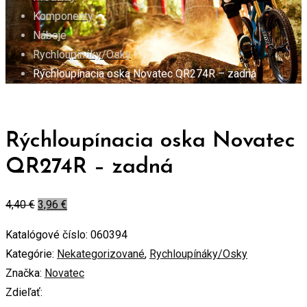
Komponenty
Náboje
Rychloupínáky/Osky
Rýchloupínacia oska Novatec QR274R – zadná
Rýchloupínacia oska Novatec
QR274R – zadná
4,40
€
3,96
€
Katalógové číslo:
060394
Kategórie:
Nekategorizované
,
Rychloupínáky/Osky
Značka:
Novatec
Zdieľať: