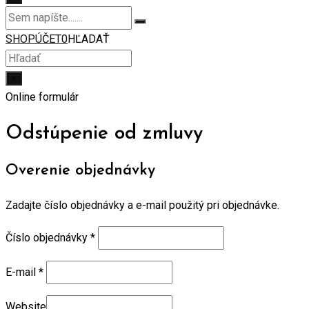
SHOP
ÚČET
0
HĽADAŤ
×
Online formulár
Odstúpenie od zmluvy
Overenie objednávky
Zadajte číslo objednávky a e-mail použitý pri objednávke.
Číslo objednávky
*
E-mail
*
Website