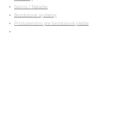
Servis / Náradie
Bezdušové systémy
Príslušenstvo pre bezdušové plášte
Sada na opravu tubeless plášťov Topeak TUBI POD X