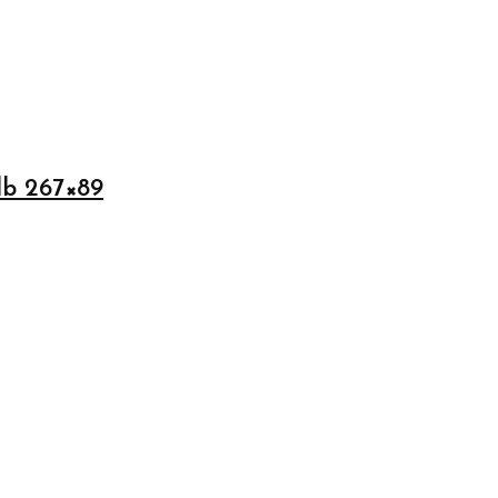
b 267×89