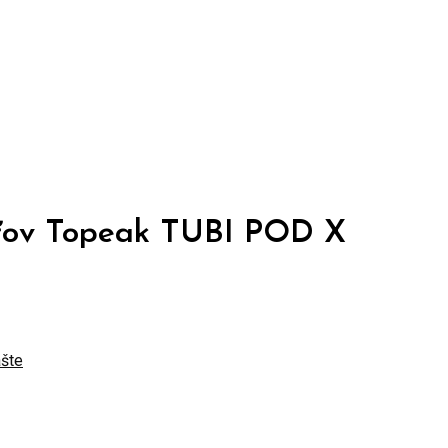
šťov Topeak TUBI POD X
ášte