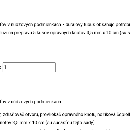
v v núdzových podmienkach. • duralový tubus obsahuje potrebné
slúži na prepravu 5 kusov opravných knotov 3,5 mm x 10 cm (sú 
o
šťov v núdzových podmienkach.
, zdrsňovač otvoru, prevliekač opravného knotu, nožíková čepiel
knotov 3,5 mm x 10 cm (sú súčasťou tejto sady)