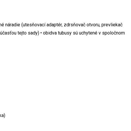
 náradie (utesňovací adaptér, zdrsňovač otvoru, prevliekač
súčasťou tejto sady) • obidva tubusy sú uchytené v spoločnom
ka)