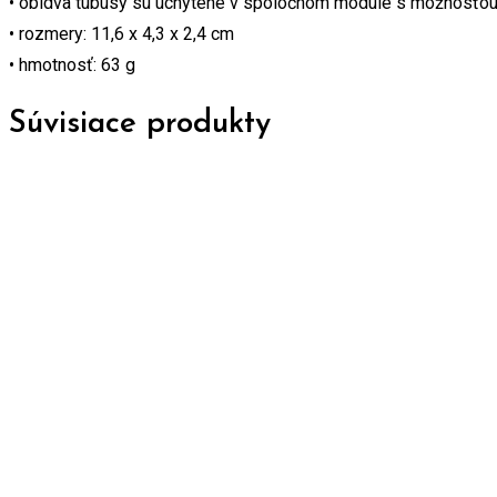
• obidva tubusy sú uchytené v spoločnom module s možnosťou 
• rozmery: 11,6 x 4,3 x 2,4 cm
• hmotnosť: 63 g
Súvisiace produkty