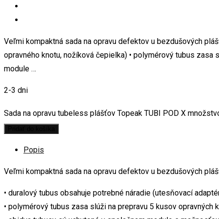
Veľmi kompaktná sada na opravu defektov u bezdušových plášťo
opravného knotu, nožíková čepielka) • polymérový tubus zasa 
module …
2-3 dni
Sada na opravu tubeless plášťov Topeak TUBI POD X množstv
Pridať do košíka
Popis
Veľmi kompaktná sada na opravu defektov u bezdušových plá
• duralový tubus obsahuje potrebné náradie (utesňovací adaptér
• polymérový tubus zasa slúži na prepravu 5 kusov opravných 