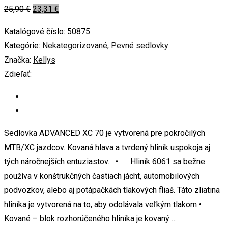
25,90
€
23,31
€
Katalógové číslo:
50875
Kategórie:
Nekategorizované
,
Pevné sedlovky
Značka:
Kellys
Zdieľať:
Sedlovka ADVANCED XC 70 je vytvorená pre pokročilých
MTB/XC jazdcov. Kovaná hlava a tvrdený hliník uspokoja aj
tých náročnejších entuziastov. • Hliník 6061 sa bežne
používa v konštrukčných častiach jácht, automobilových
podvozkov, alebo aj potápačkách tlakových fliaš. Táto zliatina
hliníka je vytvorená na to, aby odolávala veľkým tlakom •
Kované – blok rozhorúčeného hliníka je kovaný …