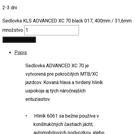
2-3 dni
Sedlovka KLS ADVANCED XC 70 black 017, 400mm / 31,6mm
množstvo
Pridať do košíka
Popis
Sedlovka ADVANCED XC 70 je
vytvorená pre pokročilých MTB/XC
jazdcov. Kovaná hlava a tvrdený hliník
uspokoja aj tých náročnejších
entuziastov.
• Hliník 6061 sa bežne používa v
konštrukčných častiach jácht,
automobilových podvozkov, alebo