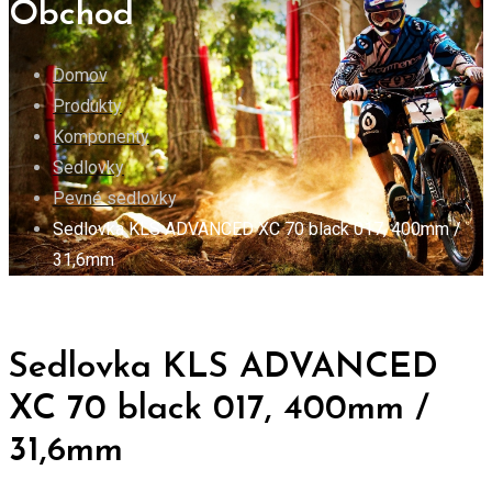
Obchod
Domov
Produkty
Komponenty
Sedlovky
Pevné sedlovky
Sedlovka KLS ADVANCED XC 70 black 017, 400mm /
31,6mm
Sedlovka KLS ADVANCED
XC 70 black 017, 400mm /
31,6mm