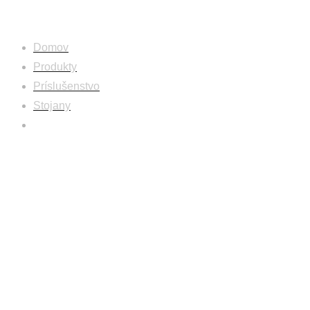
Obchod
Domov
Produkty
Príslušenstvo
Stojany
Skrutka M9 x 45 s inbusovou hlavou