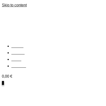
Skip to content
Domov
Obchod
O nás
Kontakty
0,00
€
0
Košík