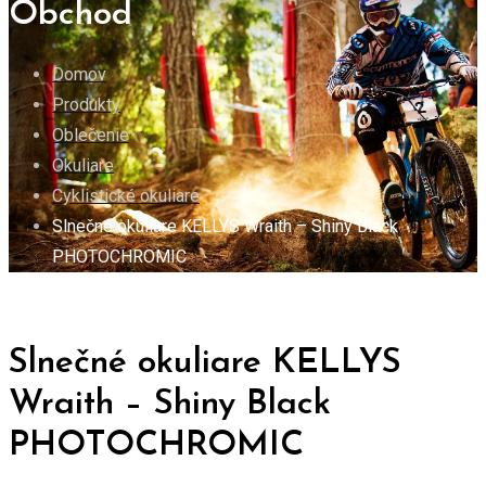
Obchod
Domov
Produkty
Oblečenie
Okuliare
Cyklistické okuliare
Slnečné okuliare KELLYS Wraith – Shiny Black
PHOTOCHROMIC
Slnečné okuliare KELLYS
Wraith – Shiny Black
PHOTOCHROMIC