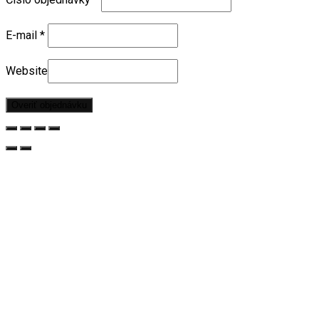
E-mail
*
Website
Overiť objednávku