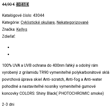
44,90
€
40,41
€
Katalógové číslo:
43044
Kategórie:
Cyklistické okuliare
,
Nekategorizované
Značka:
Kellys
Zdieľať:
100% UVA a UVB ochrana do 400nm ľahký a odolný rám
vyrobený z grilamidu TR90 vymeniteľné polykarbonátové sklá
povrchová úprava skiel Anti-scratch, Anti-fog a Anti-water
pohodlné a nastaviteľné nosníky vymeniteľné gumové
koncovky COLORS: Shiny Black( PHOTOCHROMIC smoke)
2-3 dni