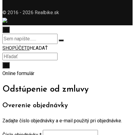
© 2016 - 2026 Realbike.sk
×
SHOP
ÚČET
0
HĽADAŤ
×
Online formulár
Odstúpenie od zmluvy
Overenie objednávky
Zadajte číslo objednávky a e-mail použitý pri objednávke.
Číslo objednávky
*