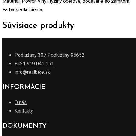
Materiál: Povrch vinyl, lyžiny oceľové, dodávané so zámkom.
Farba sedla: čierna.
Súvisiace produkty
Podlužany 307 Podlužany 95652
+421 919 041 151
info@realbike.sk
INFORMÁCIE
O nás
Kontakty
DOKUMENTY