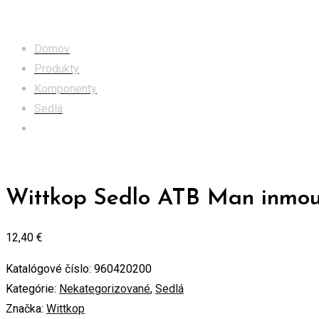
Obchod
Domov
Produkty
Komponenty
Sedlá
Wittkop Sedlo ATB Man inmould Gel MTB, trekking, páns
Wittkop Sedlo ATB Man inmoul
12,40
€
Katalógové číslo:
960420200
Kategórie:
Nekategorizované
,
Sedlá
Značka:
Wittkop