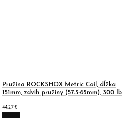
Pružina ROCKSHOX Metric Coil, dĺžka
151mm, zdvih pružiny (57.5-65mm), 300 lb
44,27
€
Viac info