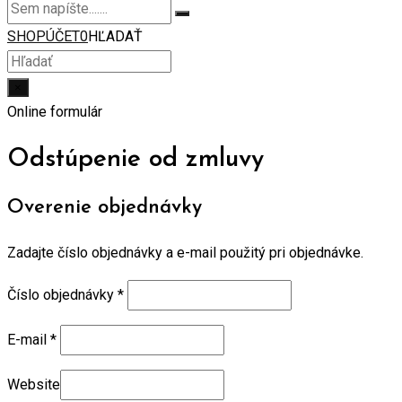
SHOP
ÚČET
0
HĽADAŤ
×
Online formulár
Odstúpenie od zmluvy
Overenie objednávky
Zadajte číslo objednávky a e-mail použitý pri objednávke.
Číslo objednávky
*
E-mail
*
Website