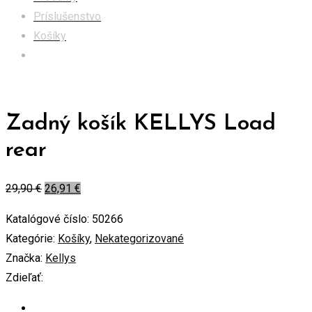
Príslušenstvo
Košíky
Zadný košík KELLYS Load rear
Zadný košík KELLYS Load
rear
29,90
€
26,91
€
Katalógové číslo:
50266
Kategórie:
Košíky
,
Nekategorizované
Značka:
Kellys
Zdieľať: