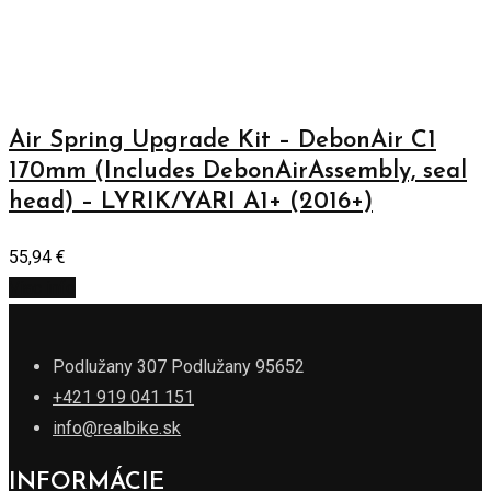
Air Spring Upgrade Kit – DebonAir C1
170mm (Includes DebonAirAssembly, seal
head) – LYRIK/YARI A1+ (2016+)
55,94
€
Viac info
Podlužany 307 Podlužany 95652
+421 919 041 151
info@realbike.sk
INFORMÁCIE