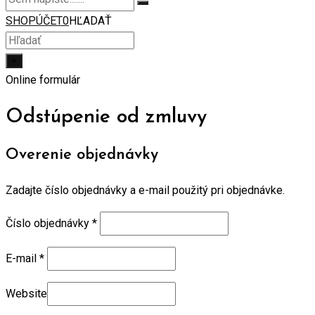
SHOP
ÚČET
0
HĽADAŤ
×
Online formulár
Odstúpenie od zmluvy
Overenie objednávky
Zadajte číslo objednávky a e-mail použitý pri objednávke.
Číslo objednávky
*
E-mail
*
Website