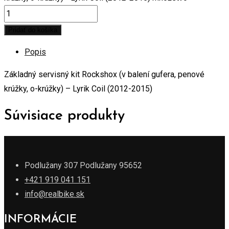
Pridať do košíka
Popis
Základný servisný kit Rockshox (v balení gufera, penové
krúžky, o-krúžky) – Lyrik Coil (2012-2015)
Súvisiace produkty
Podlužany 307 Podlužany 95652
+421 919 041 151
info@realbike.sk
INFORMÁCIE