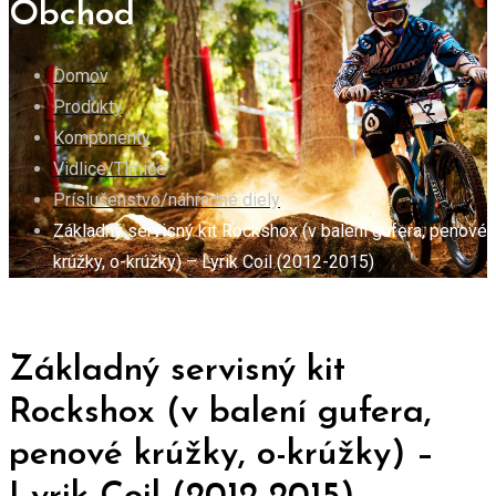
Obchod
Domov
Produkty
Komponenty
Vidlice/Tlmiče
Príslušenstvo/náhradné diely
Základný servisný kit Rockshox (v balení gufera, penové
krúžky, o-krúžky) – Lyrik Coil (2012-2015)
Základný servisný kit
Rockshox (v balení gufera,
penové krúžky, o-krúžky) –