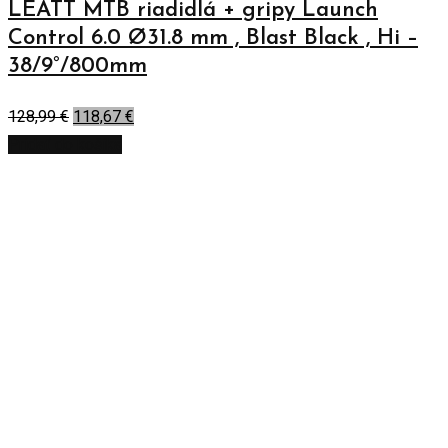
LEATT MTB riadidlá + gripy Launch
Control 6.0 Ø31.8 mm , Blast Black , Hi –
38/9°/800mm
128,99
€
118,67
€
Pridať do košíka