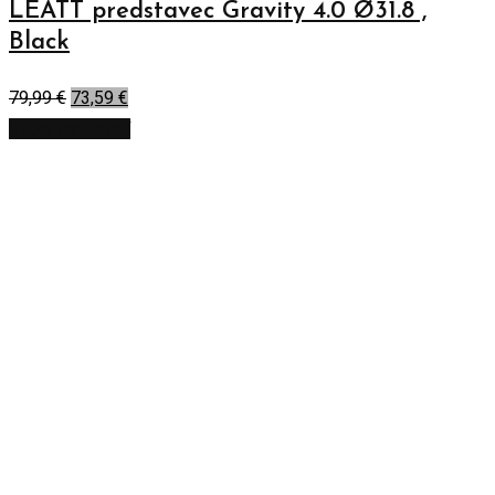
LEATT predstavec Gravity 4.0 Ø31.8 ,
Black
79,99
€
73,59
€
Výber možností