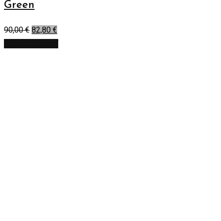
Green
90,00
€
82,80
€
Výber možností