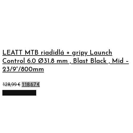
LEATT MTB riadidlá + gripy Launch
Control 6.0 Ø31.8 mm , Blast Black , Mid –
23/9°/800mm
128,99
€
118,67
€
Pridať do košíka