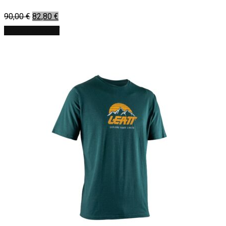
90,00
€
82,80
€
Výber možností