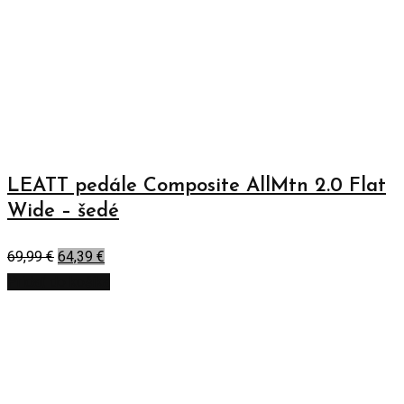
LEATT pedále Composite AllMtn 2.0 Flat
Wide – šedé
69,99
€
64,39
€
Pridať do košíka