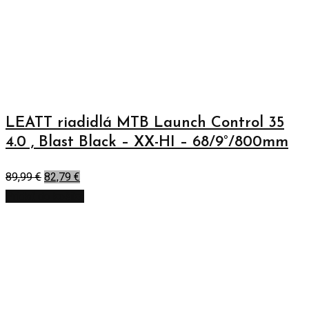
LEATT riadidlá MTB Launch Control 35
4.0 , Blast Black – XX-HI – 68/9°/800mm
89,99
€
82,79
€
Pridať do košíka