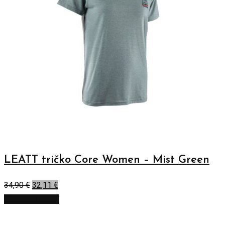
LEATT tričko Core Women – Mist Green
34,90
€
32,11
€
Výber možností