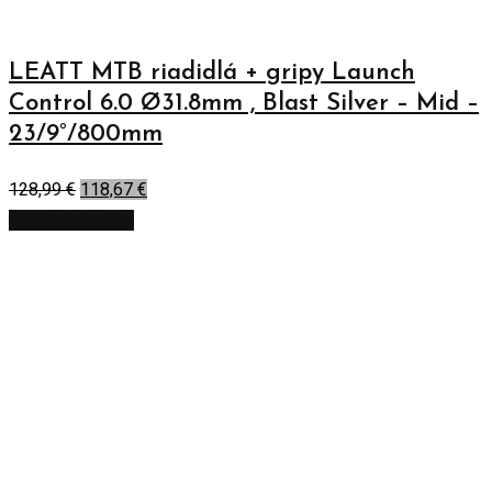
LEATT MTB riadidlá + gripy Launch
Control 6.0 Ø31.8mm , Blast Silver – Mid –
23/9°/800mm
128,99
€
118,67
€
Pridať do košíka