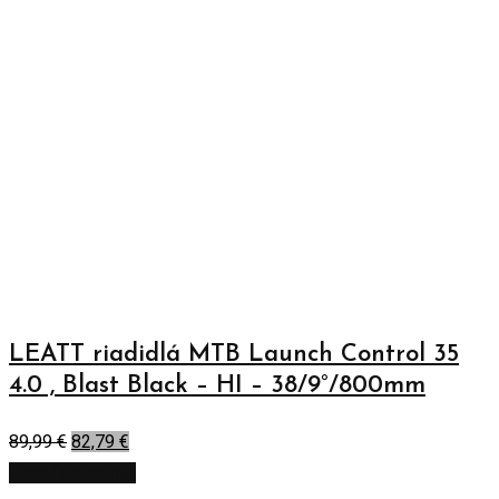
LEATT riadidlá MTB Launch Control 35
4.0 , Blast Black – HI – 38/9°/800mm
89,99
€
82,79
€
Pridať do košíka