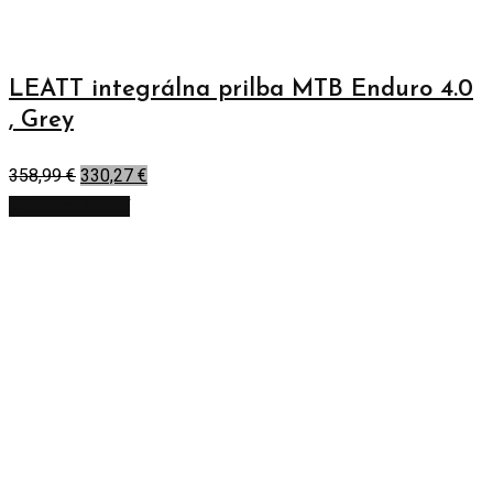
LEATT integrálna prilba MTB Enduro 4.0
, Grey
358,99
€
330,27
€
Výber možností