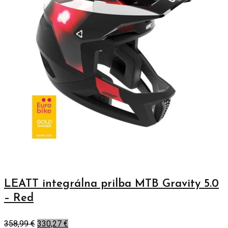
LEATT integrálna prilba MTB Gravity 5.0
– Red
358,99
€
330,27
€