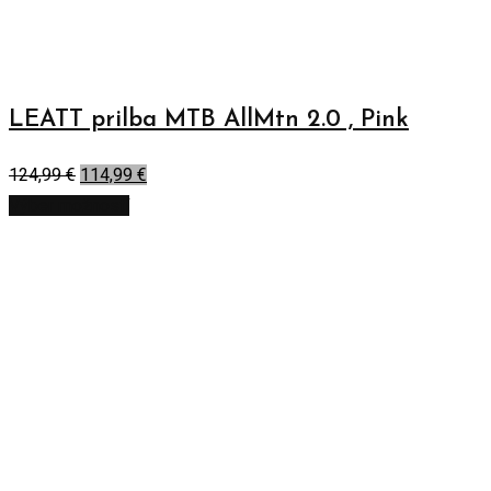
LEATT prilba MTB AllMtn 2.0 , Pink
124,99
€
114,99
€
Výber možností