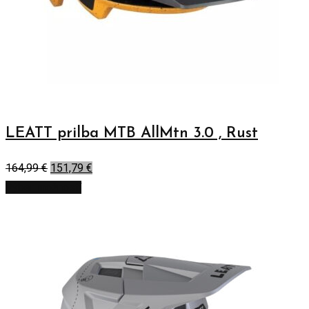
LEATT prilba MTB AllMtn 3.0 , Rust
164,99
€
151,79
€
Výber možností