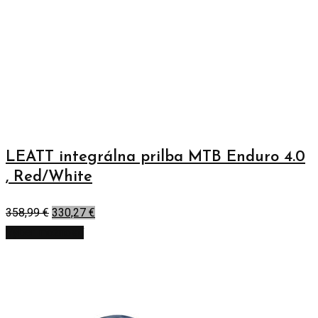
LEATT integrálna prilba MTB Enduro 4.0
, Red/White
358,99
€
330,27
€
Výber možností