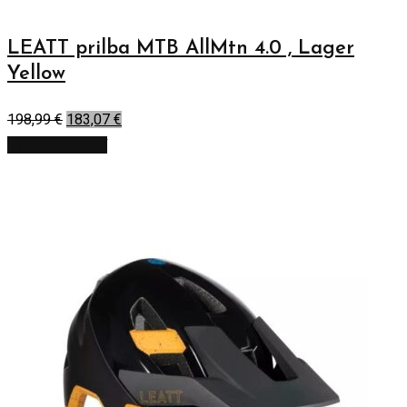
LEATT prilba MTB AllMtn 4.0 , Lager
Yellow
198,99
€
183,07
€
Výber možností