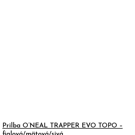
Prilba O’NEAL TRAPPER EVO TOPO –
fialová/mätová/sivá