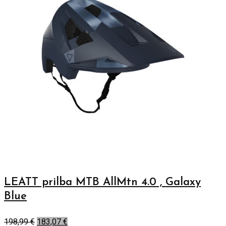
LEATT prilba MTB AllMtn 4.0 , Galaxy
Blue
198,99
€
183,07
€