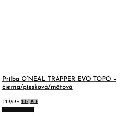
Prilba O’NEAL TRAPPER EVO TOPO –
čierna/piesková/mätová
119,99
€
107,99
€
Výber možností