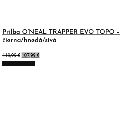
Prilba O’NEAL TRAPPER EVO TOPO –
čierna/hnedá/sivá
119,99
€
107,99
€
Výber možností