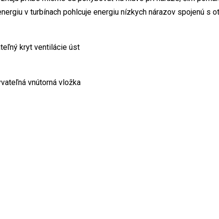
 energiu v turbínach pohlcuje energiu nízkych nárazov spojenú s
eľný kryt ventilácie úst
ývateľná vnútorná vložka