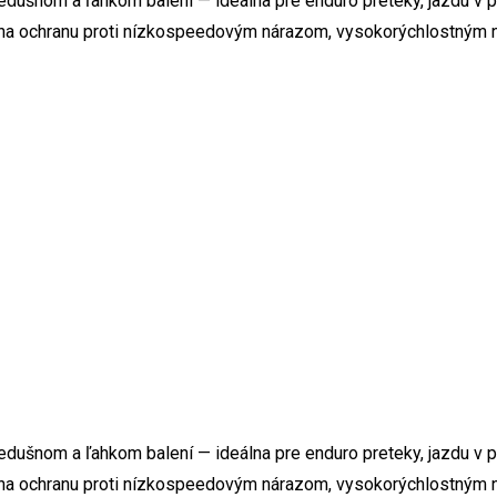
 priedušnom a ľahkom balení — ideálna pre enduro preteky, jazdu 
t na ochranu proti nízkospeedovým nárazom, vysokorýchlostným 
 priedušnom a ľahkom balení — ideálna pre enduro preteky, jazdu 
t na ochranu proti nízkospeedovým nárazom, vysokorýchlostným 