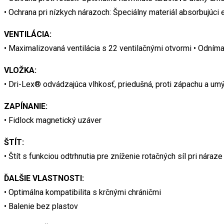
• Ochrana pri nízkych nárazoch: Špeciálny materiál absorbujúci
VENTILÁCIA:
• Maximalizovaná ventilácia s 22 ventilačnými otvormi • Odnímat
VLOŽKA:
• Dri-Lex® odvádzajúca vlhkosť, priedušná, proti zápachu a um
ZAPÍNANIE:
• Fidlock magnetický uzáver
ŠTÍT:
• Štít s funkciou odtrhnutia pre zníženie rotačných síl pri náraze
ĎALŠIE VLASTNOSTI:
• Optimálna kompatibilita s krčnými chráničmi
• Balenie bez plastov