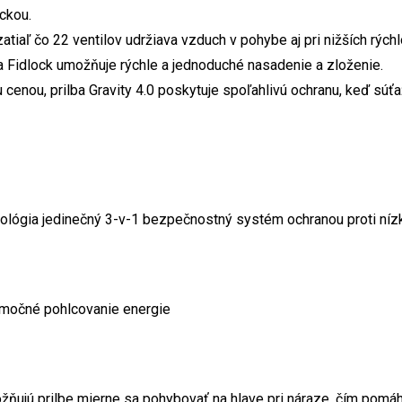
ckou.
tiaľ čo 22 ventilov udržiava vzduch v pohybe aj pri nižších rých
a Fidlock umožňuje rýchle a jednoduché nasadenie a zloženie.
 cenou, prilba Gravity 4.0 poskytuje spoľahlivú ochranu, keď súťaž
hnológia jedinečný 3-v-1 bezpečnostný systém ochranou proti 
imočné pohlcovanie energie
možňujú prilbe mierne sa pohybovať na hlave pri náraze, čím pom