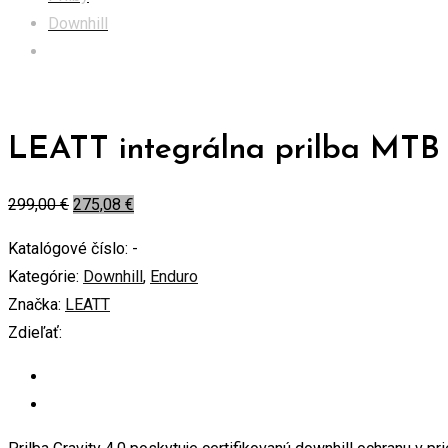
Downhill
LEATT integrálna prilba MTB Gravity 4.0 , Stealth Black/G
LEATT integrálna prilba MTB G
299,00
€
275,08
€
Katalógové číslo:
-
Kategórie:
Downhill
,
Enduro
Značka:
LEATT
Zdieľať: