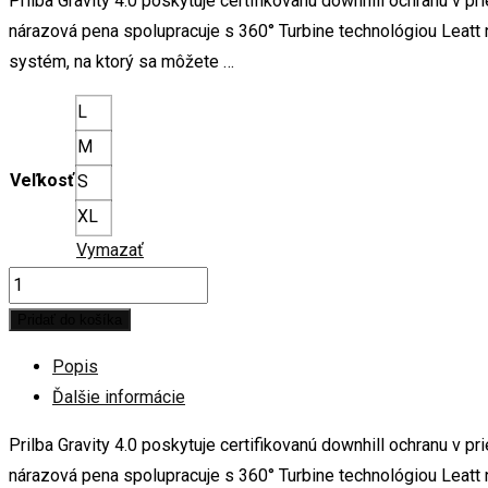
Prilba Gravity 4.0 poskytuje certifikovanú downhill ochranu v
nárazová pena spolupracuje s 360° Turbine technológiou Leat
systém, na ktorý sa môžete …
L
M
Veľkosť
S
XL
Vymazať
LEATT
integrálna
Pridať do košíka
prilba
Popis
MTB
Ďalšie informácie
Gravity
4.0
Prilba Gravity 4.0 poskytuje certifikovanú downhill ochranu v
,
nárazová pena spolupracuje s 360° Turbine technológiou Leat