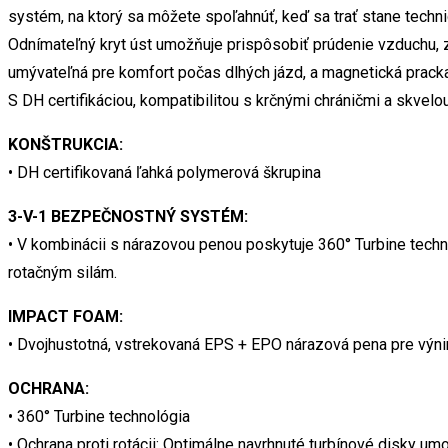
Stealth
systém, na ktorý sa môžete spoľahnúť, keď sa trať stane techni
Black/Grey
Odnímateľný kryt úst umožňuje prispôsobiť prúdenie vzduchu, za
množstvo
umývateľná pre komfort počas dlhých jázd, a magnetická prack
S DH certifikáciou, kompatibilitou s krčnými chráničmi a skvelou
KONŠTRUKCIA:
• DH certifikovaná ľahká polymerová škrupina
3-V-1 BEZPEČNOSTNÝ SYSTÉM:
• V kombinácii s nárazovou penou poskytuje 360° Turbine tec
rotačným silám.
IMPACT FOAM:
• Dvojhustotná, vstrekovaná EPS + EPO nárazová pena pre výn
OCHRANA:
• 360° Turbine technológia
• Ochrana proti rotácii: Optimálne navrhnuté turbínové disky u