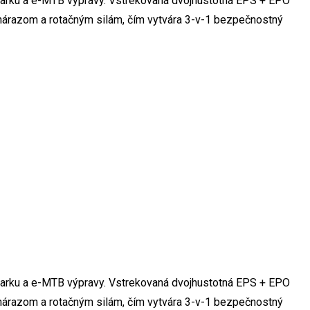
v parku a e-MTB výpravy. Vstrekovaná dvojhustotná EPS + EPO
nárazom a rotačným silám, čím vytvára 3-v-1 bezpečnostný
v parku a e-MTB výpravy. Vstrekovaná dvojhustotná EPS + EPO
nárazom a rotačným silám, čím vytvára 3-v-1 bezpečnostný