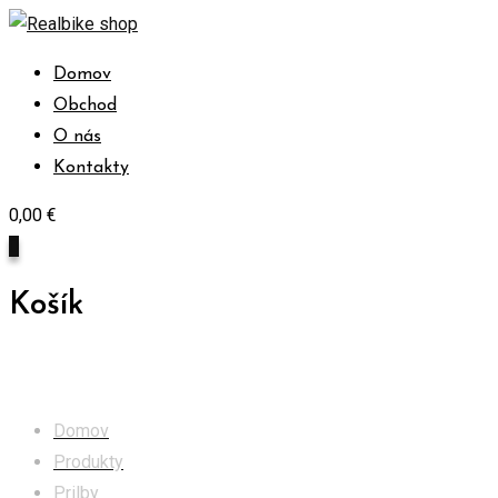
Skip
to
Domov
content
Obchod
O nás
Kontakty
0,00
€
0
Košík
Obchod
Domov
Produkty
Prilby