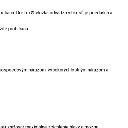
lostiach. Dri-Lex® vložka odvádza vlhkosť, je priedušná a
íte proti času.
nízkospeedovým nárazom, vysokorýchlostným nárazom a
áhajú znižovať maximálne zrýchlenie hlavy a mozgu.