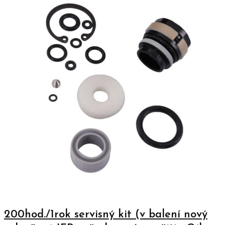
200hod./1rok servisný kit (v balení nový