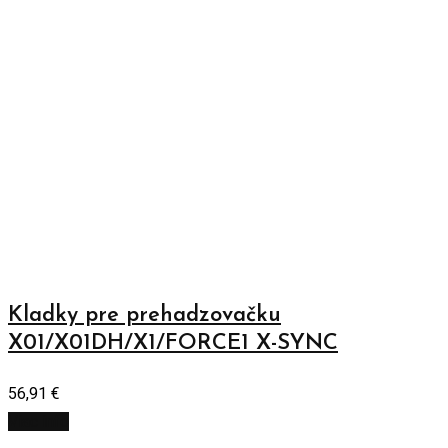
Kladky pre prehadzovačku
X01/X01DH/X1/FORCE1 X-SYNC
56,91
€
Viac info