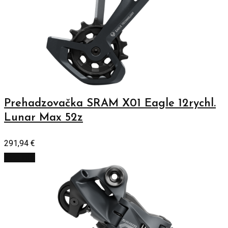
Prehadzovačka SRAM X01 Eagle 12rychl.
Lunar Max 52z
291,94
€
Viac info