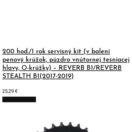
200 hod./1 rok servisný kit (v balení
penový krúžok, púzdro vnútornej tesniacej
hlavy, O-krúžky) – REVERB B1/REVERB
STEALTH B1(2017-2019)
25,29
€
Pridať do košíka