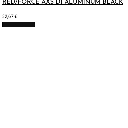
RED/FORCE AXS D1 ALUMINUM BLACK
32,67
€
Pridať do košíka