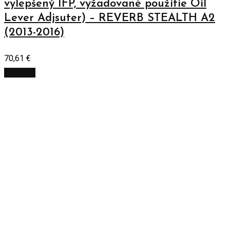
vylepšený IFP, vyžadované použitie Oil
Lever Adjsuter) – REVERB STEALTH A2
(2013-2016)
70,61
€
Viac info