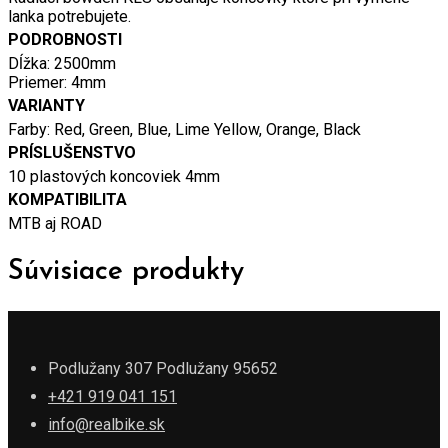
lanka potrebujete.
PODROBNOSTI
Dĺžka: 2500mm
Priemer: 4mm
VARIANTY
Farby: Red, Green, Blue, Lime Yellow, Orange, Black
PRÍSLUŠENSTVO
10 plastových koncoviek 4mm
KOMPATIBILITA
MTB aj ROAD
Súvisiace produkty
Podlužany 307 Podlužany 95652
+421 919 041 151
info@realbike.sk