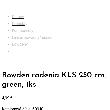
Obchod
Domov
Produkty
Komponenty
Lanká/bowdeny/hadice
Bowdeny
Bowden radenia KLS 250 cm, green, 1ks
Bowden radenia KLS 250 cm,
green, 1ks
4,99
€
Katalógové číslo:
60910