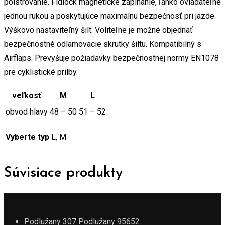
polstrovanie. Fidlock magnetické zapínanie, ľahko ovládateľné
jednou rukou a poskytujúce maximálnu bezpečnosť pri jazde.
Výškovo nastaviteľný šilt. Voliteľne je možné objednať
bezpečnostné odlamovacie skrutky šiltu. Kompatibilný s
Airflaps. Prevyšuje požiadavky bezpečnostnej normy EN1078
pre cyklistické prilby.
veľkosť
M
L
obvod hlavy
48 – 50
51 – 52
Vyberte typ
L, M
Súvisiace produkty
Podlužany 307 Podlužany 95652