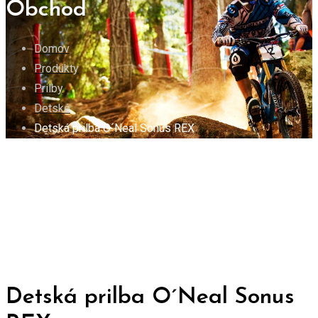
Obchod
Domov
Produkty
Prilby
Detské
Detská prilba O´Neal Sonus REX
Detská prilba O´Neal Sonus