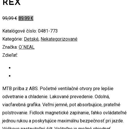
REX
99,99
€
89,99
€
Katalógové číslo:
0481-773
Kategórie:
Detské
,
Nekategorizované
Značka:
O´NEAL
Zdieľať:
MTB prilba z ABS. Početné ventilačné otvory pre lepšie
odvetranie a chladenie. Lakované prevedenie. Odolná,
viacfarebná grafika. Veľmi jemné, pot absorbujúce, prateľné
polstrovanie. Fidlock magnetické zapínanie, ľahko ovládateľné
jednou rukou a poskytujúce maximálnu bezpečnosť pri jazde.
Výškovo nastaviteľný šilt. Voliteľne je možné objednať