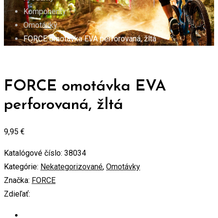
Komponenty
Omotávky
FORCE omotávka EVA perforovaná, žltá
FORCE omotávka EVA
perforovaná, žltá
9,95
€
Katalógové číslo:
38034
Kategórie:
Nekategorizované
,
Omotávky
Značka:
FORCE
Zdieľať: