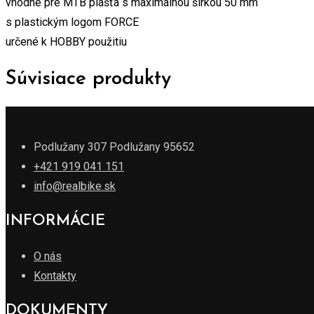
vhodné pre MTB plášťa s maximálnou šírkou 50 mm
s plastickým logom FORCE
určené k HOBBY použitiu
Súvisiace produkty
Podlužany 307 Podlužany 95652
+421 919 041 151
info@realbike.sk
INFORMÁCIE
O nás
Kontakty
DOKUMENTY