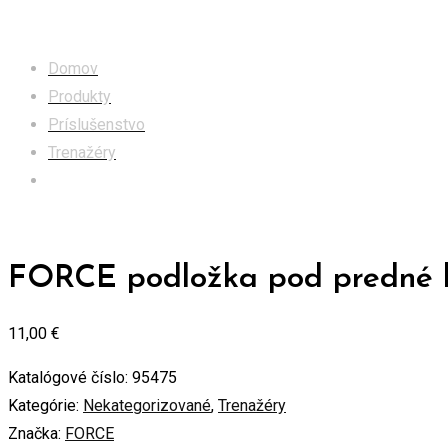
Obchod
Domov
Produkty
Príslušenstvo
Trenažéry
FORCE podložka pod predné koleso, hranatá, čierna
FORCE podložka pod predné ko
11,00
€
Katalógové číslo:
95475
Kategórie:
Nekategorizované
,
Trenažéry
Značka:
FORCE