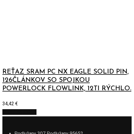
REŤAZ SRAM PC NX EAGLE SOLID PIN,
126ČLÁNKOV SO SPOJKOU
POWERLOCK FLOWLINK, 12TI RÝCHLO.
34,42
€
Pridať do košíka
Podlužany 307 Podlužany 95652