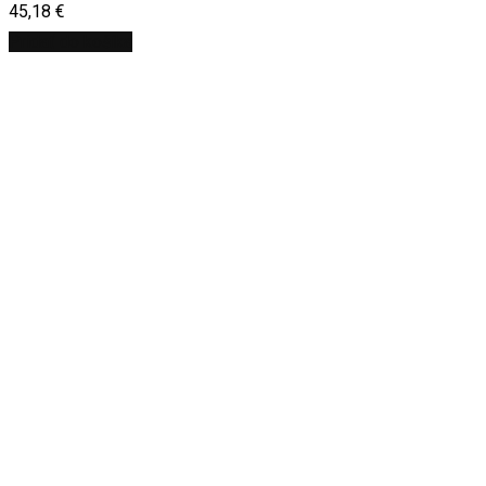
45,18
€
Pridať do košíka