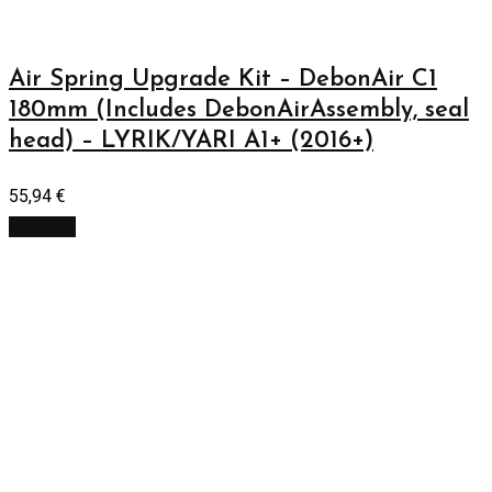
Air Spring Upgrade Kit – DebonAir C1
180mm (Includes DebonAirAssembly, seal
head) – LYRIK/YARI A1+ (2016+)
55,94
€
Viac info