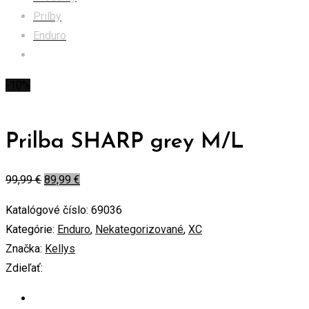
Prilby
Enduro
Prilba SHARP grey M/L
-10%
Prilba SHARP grey M/L
99,99
€
89,99
€
Katalógové číslo:
69036
Kategórie:
Enduro
,
Nekategorizované
,
XC
Značka:
Kellys
Zdieľať: