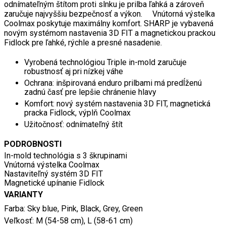
odnímateľným štítom proti slnku je prilba ľahká a zároveň
zaručuje najvyššiu bezpečnosť a výkon. Vnútorná výstelka
Coolmax poskytuje maximálny komfort. SHARP je vybavená
novým systémom nastavenia 3D FIT a magnetickou prackou
Fidlock pre ľahké, rýchle a presné nasadenie.
Vyrobená technológiou Triple in-mold zaručuje
robustnosť aj pri nízkej váhe
Ochrana: inšpirovaná enduro prilbami má predĺženú
zadnú časť pre lepšie chránenie hlavy
Komfort: nový systém nastavenia 3D FIT, magnetická
pracka Fidlock, výplň Coolmax
Užitočnosť: odnímateľný štít
PODROBNOSTI
In-mold technológia s 3 škrupinami
Vnútorná výstelka Coolmax
Nastaviteľný systém 3D FIT
Magnetické upínanie Fidlock
VARIANTY
Farba: Sky blue, Pink, Black, Grey, Green
Veľkosť: M (54-58 cm), L (58-61 cm)