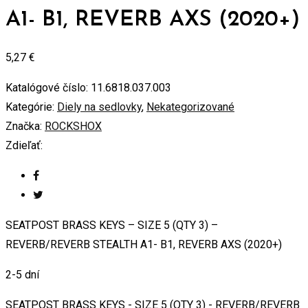
A1- B1, REVERB AXS (2020+)
5,27
€
Katalógové číslo:
11.6818.037.003
Kategórie:
Diely na sedlovky
,
Nekategorizované
Značka:
ROCKSHOX
Zdieľať:
SEATPOST BRASS KEYS – SIZE 5 (QTY 3) –
REVERB/REVERB STEALTH A1- B1, REVERB AXS (2020+)
2-5 dní
SEATPOST BRASS KEYS - SIZE 5 (QTY 3) - REVERB/REVERB