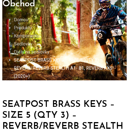
Obchod
Domov
Produkty
Komponenty
Sedlovky
Diely na sedlovky
SEATPOST BRASS KEYS – SIZE 5 (QTY 3) –
REVERB/REVERB STEALTH A1- B1, REVERB AXS
(2020+)
SEATPOST BRASS KEYS –
SIZE 5 (QTY 3) –
REVERB/REVERB STEALTH