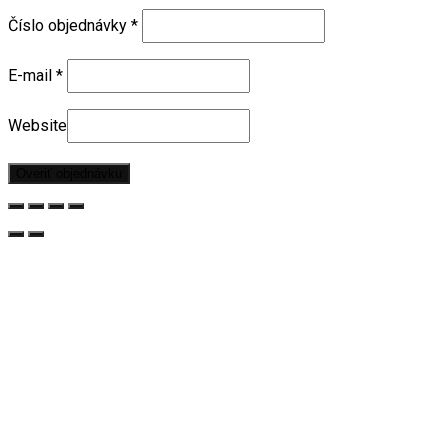
Číslo objednávky
*
E-mail
*
Website
Overiť objednávku