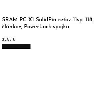
SRAM PC X1 SolidPin reťaz 11sp. 118
článkov, PowerLock spojka
35,83
€
Pridať do košíka