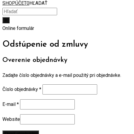
SHOP
ÚČET
0
HĽADAŤ
×
Online formulár
Odstúpenie od zmluvy
Overenie objednávky
Zadajte číslo objednávky a e-mail použitý pri objednávke.
Číslo objednávky
*
E-mail
*
Website
Overiť objednávku