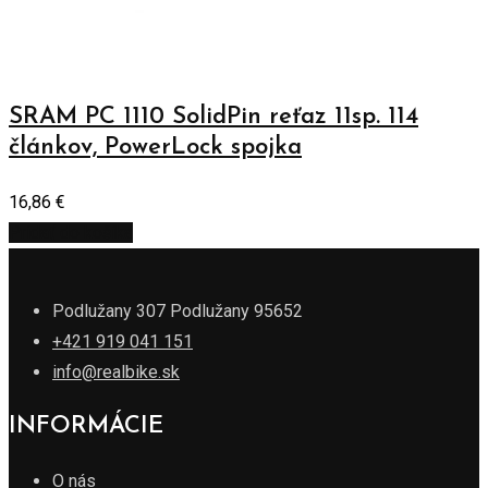
SRAM PC 1110 SolidPin reťaz 11sp. 114
článkov, PowerLock spojka
16,86
€
Pridať do košíka
Podlužany 307 Podlužany 95652
+421 919 041 151
info@realbike.sk
INFORMÁCIE
O nás