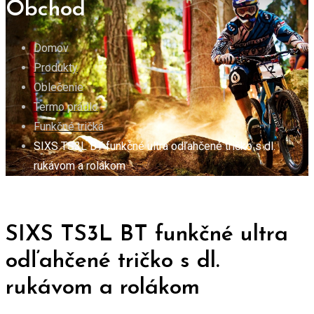
Obchod
Domov
Produkty
Oblečenie
Termo prádlo
Funkčné tričká
SIXS TS3L BT funkčné ultra odľahčené tričko s dl.
rukávom a rolákom
SIXS TS3L BT funkčné ultra
odľahčené tričko s dl.
rukávom a rolákom