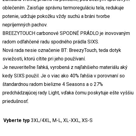
oblečením. Zaisťuje správnu termoreguláciu tela, redukuje
potenie, udržuje pokožku vždy suchú a bráni tvorbe
nepríjemných pachov.
BREEZYTOUCH carbonové SPODNÉ PRÁDLO je inovovaným
radom odľahčené radu spodného prádla SIXS.
Nová rada nesie označenie BT: BreezyTouch, teda dotyk
sviežosti, ktorú cítite pri jeho používaní.
Je neuveriteľne ľahká, vyrobená z najľahšieho materiálu aký
kedy SIXS použil. Je o viac ako 40% ľahšia v porovnaní so
štandardnou radom bielizne 4 Seasons a o 27%
predchádzajúcej rady Light, vďaka čomu poskytuje ešte vyššiu
priedušnosť.
Vyberte typ
3XL/4XL, M-L, XL-XXL, XS-S