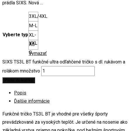
prádla SIXS. Nová …
3XL/4XL
M-L
Vyberte typ
XL-
XXL
XS-
S
Vymazať
SIXS TS3L BT funkčné ultra odľahčené tričko s dl. rukávom a
rolákom množstvo
Pridať do košíka
Popis
Ďalšie informácie
Funkčné tričko TS3L BT je vhodné pre všetky športy
prevádzkované za vysokých teplôt. Je určené na nosenie ako
základná vrstva, priamo na pokožke, pod bežným športovým